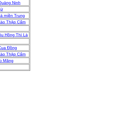
Quảng Ninh
gừ
á miền Trung
Xào Thập Cẩm
êu Hồng Thì Là
Cua Đồng
Xào Thập Cẩm
áo Măng