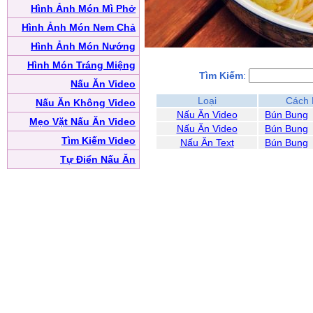
Hình Ảnh Món Mì Phở
Hình Ảnh Món Nem Chả
Hình Ảnh Món Nướng
Hình Món Tráng Miệng
Tìm Kiếm
:
Nấu Ăn Video
Loại
Cách 
Nấu Ăn Không Video
Nấu Ăn Video
Bún Bung
Mẹo Vặt Nấu Ăn Video
Nấu Ăn Video
Bún Bung
Tìm Kiếm Video
Nấu Ăn Text
Bún Bung
Tự Điển Nấu Ăn