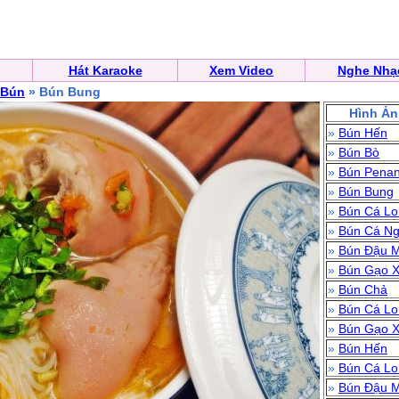
Hát Karaoke
Xem Video
Nghe Nhạ
 Bún
» Bún Bung
Hình Ả
»
Bún Hến
»
Bún Bò
»
Bún Penan
»
Bún Bung
»
Bún Cá Lo
»
Bún Cá N
»
Bún Đậu 
»
Bún Gạo 
»
Bún Chả
»
Bún Cá Lo
»
Bún Gạo 
»
Bún Hến
»
Bún Cá Lo
»
Bún Đậu 