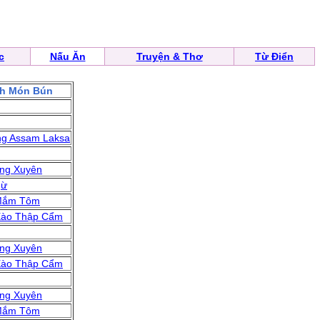
c
Nấu Ăn
Truyện & Thơ
Từ Điển
nh Món Bún
g Assam Laksa
ng Xuyên
gừ
Mắm Tôm
Xào Thập Cẩm
ng Xuyên
Xào Thập Cẩm
ng Xuyên
Mắm Tôm