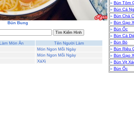
»
Bún Tôm 
»
Bún Cá N
»
Bún Chả C
»
Bún Gạo 
Bún Bung
»
Bún Ốc
»
Bún Cá Di
»
Bún Bò
Làm Món Ăn
Tên Người Làm
»
Bún Riêu 
Món Ngon Mỗi Ngày
Món Ngon Mỗi Ngày
»
Bún Gạo 
XáXị
»
Bún Vịt X
»
Bún Ốc