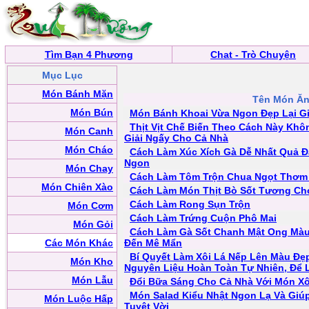
Tìm Bạn 4 Phương
Chat - Trò Chuyện
Mục Lục
Món Bánh Mặn
Tên Món Ă
Món Bún
Món Bánh Khoai Vừa Ngon Đẹp Lại Gi
Thịt Vịt Chế Biến Theo Cách Này Kh
Món Canh
Giải Ngấy Cho Cả Nhà
Món Cháo
Cách Làm Xúc Xích Gà Dễ Nhất Quả Đấ
Ngon
Món Chay
Cách Làm Tôm Trộn Chua Ngọt Thơm 
Món Chiên Xào
Cách Làm Món Thịt Bò Sốt Tương Ch
Cách Làm Rong Sụn Trộn
Món Cơm
Cách Làm Trứng Cuộn Phô Mai
Món Gỏi
Cách Làm Gà Sốt Chanh Mật Ong Màu
Các Món Khác
Đến Mê Mẩn
Bí Quyết Làm Xôi Lá Nếp Lên Màu Đẹ
Món Kho
Nguyên Liệu Hoàn Toàn Tự Nhiên, Để 
Món Lẫu
Đổi Bữa Sáng Cho Cả Nhà Với Món Xô
Món Salad Kiểu Nhật Ngon Lạ Và Giú
Món Luộc Hấp
Tuyệt Vời