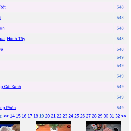
Rốt
548
ỉ
548
hín
548
ua
,
Hành Tây
548
ừa
548
549
549
549
g Cải Xanh
549
549
ng Phèn
549
<<
14
15
16
17
18
19
20
21
22
23
24
25
26
27
28
29
30
31
32
>>
):