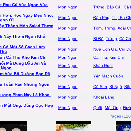
ịt Rau Củ Vừa Ngon Vừa
Món Ngon
Trứng
,
Bắp Cải
,
Cà 
n Hơn, Học Ngay Mẹo Nhỏ,
Món Ngon
Đậu Phụ
,
Thịt Ba Ch
Ngon Ơi
Này Thành Món Salad Thơm
Món Ngon
Tôm
,
Trứng
,
Xoài C
ch Này Thơm Ngon Khó
Món Ngon
Bí Đỏ
,
Trứng
,
Cà Ch
n Có Một Số Cách Làm
Món Ngon
Nửa Con Gà
,
Cùi D
 Thử
ón Cá Thu Kho Kim Chi
Món Ngon
Cá Thu
,
Kim Chi
ối Mà Dùng Dầu Ăn Và
Món Ngon
Khấu Đuôi
m Ngon
àm Vừa Bổ Dưỡng Bạn Đã
Món Ngon
Yến Mạch Cuộn
ệu Toàn Rau Nhưng Ngon
Món Ngon
Củ Sen
,
Bí Ngô
,
Bôn
hương Pháp Này Là Khoai
Món Ngon
Khoai Lang
n Mật Ong, Dùng Cực Hợp
Món Ngon
Quất
,
Mật Ong
,
Đườ
Pages (120