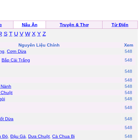
c
Nấu Ăn
Truyện & Thơ
Từ Điển
R
S
T
U
V
W
X
Y
Z
Nguyên Liệu Chính
Xem
ng
,
Cơm Dừa
548
,
Bắp Cải Trắng
548
548
548
 Nành
548
 Chuột
548
gòi
548
548
ốt Dừa
548
548
u Đỏ
,
Đậu Gà
,
Dưa Chuột
,
Cà Chua Bi
548