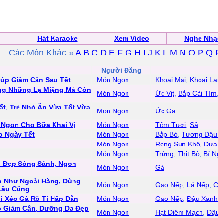
Hát Karaoke
Xem Video
Nghe Nhạ
Các Món Khác »
A
B
C
D
E
F
G
H
I
J
K
L
M
N
O
P
Q
n
Người Đăng
úp Giảm Cân Sau Tết
Món Ngon
Khoai Mài
,
Khoai La
ông Những Lạ Miệng Mà Còn
Món Ngon
Ức Vịt
,
Bắp Cải Tím
t, Trẻ Nhỏ Ăn Vừa Tốt Vừa
Món Ngon
Ức Gà
Ngon Cho Bữa Khai Vị
Món Ngon
Tôm Tươi
,
Sả
o Ngày Tết
Món Ngon
Bắp Bò
,
Tương Đậu
Món Ngon
Rong Sụn Khô
,
Dưa
Món Ngon
Trứng
,
Thịt Bò
,
Bí N
 Đẹp Sóng Sánh, Ngon
Món Ngon
Gà
p Như Ngoài Hàng, Dùng
Món Ngon
Gạo Nếp
,
Lá Nếp
,
C
Lâu Cũng
i Xéo Gà Rô Ti Hấp Dẫn
Món Ngon
Gạo Nếp
,
Đậu Xanh
p Giảm Cân, Dưỡng Da Đẹp
Món Ngon
Hạt Diêm Mạch
,
Đậ