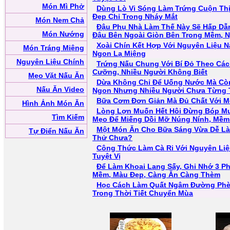
Món Mì Phở
Dùng Lò Vi Sóng Làm Trứng Cuộn Th
Đẹp Chỉ Trong Nháy Mắt
Món Nem Chả
Đậu Phụ Nhà Làm Thế Này Sẽ Hấp Dẫ
Món Nướng
Đậu Bên Ngoài Giòn Bên Trong Mềm, 
Xoài Chín Kết Hợp Với Nguyên Liệu 
Món Tráng Miệng
Ngon Lạ Miệng
Nguyên Liệu Chính
Trứng Nấu Chung Với Bí Đỏ Theo Cá
Cưỡng, Nhiều Người Không Biết
Mẹo Vặt Nấu Ăn
Dừa Không Chỉ Để Uống Nước Mà Cò
Nấu Ăn Video
Ngon Nhưng Nhiều Người Chưa Từng
Bữa Cơm Đơn Giản Mà Đủ Chất Với M
Hình Ảnh Món Ăn
Lòng Lợn Muốn Hết Hôi Đừng Bóp Mu
Tìm Kiếm
Mẹo Để Miếng Dồi Mỡ Núng Nính, Mề
Một Món Ăn Cho Bữa Sáng Vừa Dễ L
Tự Điển Nấu Ăn
Thử Chưa?
Công Thức Làm Cà Ri Với Nguyên Li
Tuyệt Vị
Để Làm Khoai Lang Sấy, Ghi Nhớ 3 P
Mềm, Màu Đẹp, Càng Ăn Càng Thèm
Học Cách Làm Quất Ngâm Đường Phè
Trong Thời Tiết Chuyển Mùa