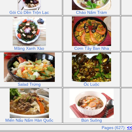
Gỏi Củ Dền Trộn Lạc
Cháo Nấm Tràm
Măng Xanh Xào
Cơm Tây Ban Nha
Salad Trứng
Ốc Luộc
Miến Nấu Nấm Hàn Quốc
Bún Suông
<
Pages (627):