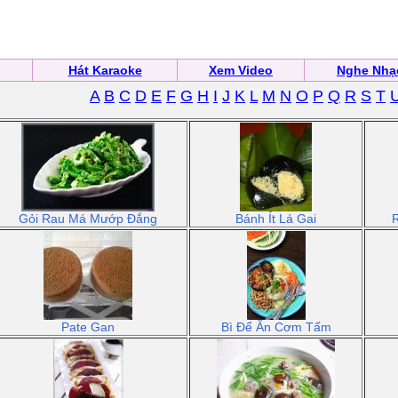
Hát Karaoke
Xem Video
Nghe Nhạ
A
B
C
D
E
F
G
H
I
J
K
L
M
N
O
P
Q
R
S
T
Gỏi Rau Má Mướp Đắng
Bánh Ít Lá Gai
Pate Gan
Bì Để Ăn Cơm Tấm