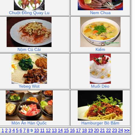
Chuột Đồng Quay Lu
Nem Chua
Nộm Củ Cải
Kiểm
Yebeg Wot
Muối Dẻo
Món Ăn Hàn Quốc
Hamburger Bò Băm
<
1
2
3
4
5
6
7
8
10
11
12
13
14
15
16
17
18
19
20
21
22
23
24
>>
9