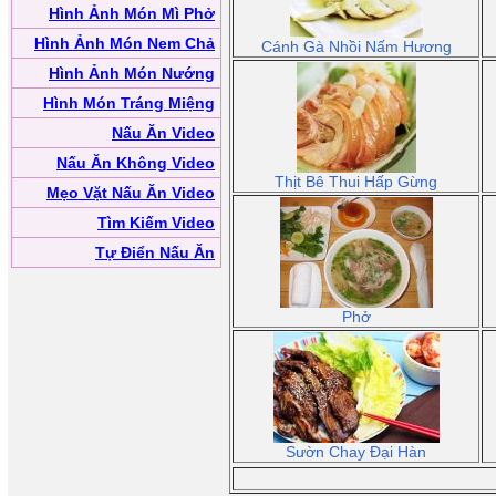
Hình Ảnh Món Mì Phở
Hình Ảnh Món Nem Chả
Cánh Gà Nhồi Nấm Hương
Hình Ảnh Món Nướng
Hình Món Tráng Miệng
Nấu Ăn Video
Nấu Ăn Không Video
Thịt Bê Thui Hấp Gừng
Mẹo Vặt Nấu Ăn Video
Tìm Kiếm Video
Tự Điển Nấu Ăn
Phở
Sườn Chay Đại Hàn