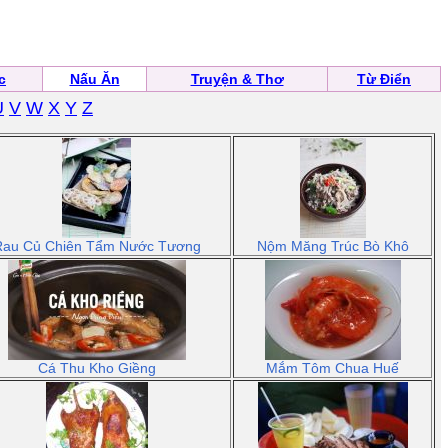
c
Nấu Ăn
Truyện & Thơ
Từ Điển
U
V
W
X
Y
Z
Rau Củ Chiên Tẩm Nước Tương
Nộm Măng Trúc Bò Khô
Cá Thu Kho Giềng
Mắm Tôm Chua Huế