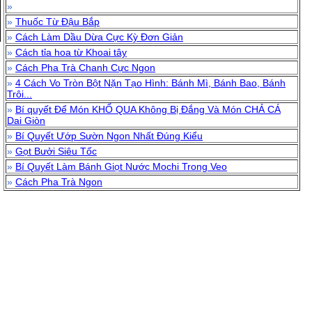
»
»
Thuốc Từ Đậu Bắp
»
Cách Làm Dầu Dừa Cực Kỳ Đơn Giản
»
Cách tỉa hoa từ Khoai tây
»
Cách Pha Trà Chanh Cực Ngon
»
4 Cách Vo Tròn Bột Nặn Tạo Hình: Bánh Mì, Bánh Bao, Bánh
Trôi...
»
Bí quyết Để Món KHỔ QUA Không Bị Đắng Và Món CHẢ CÁ
Dai Giòn
»
Bí Quyết Ướp Sườn Ngon Nhất Đúng Kiểu
»
Gọt Bưởi Siêu Tốc
»
Bí Quyết Làm Bánh Giọt Nước Mochi Trong Veo
»
Cách Pha Trà Ngon