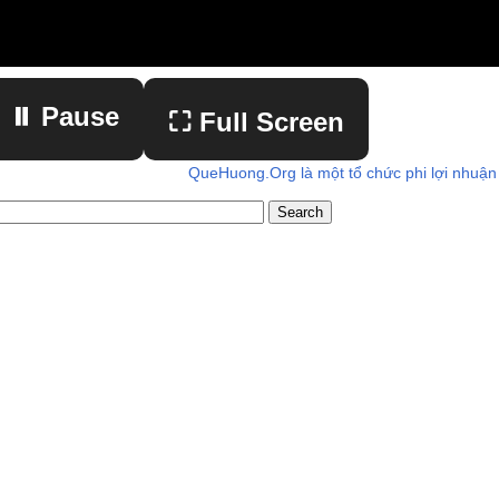
⏸ Pause
⛶ Full Screen
QueHuong.Org là một tổ chức phi lợi nhuận
▶ Play