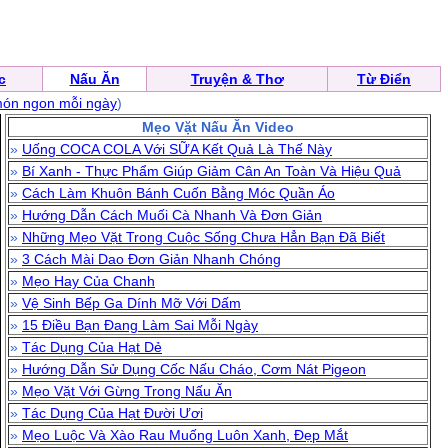
c
Nấu Ăn
Truyện & Thơ
Từ Điển
ón ngon mỗi ngày
)
Mẹo Vặt Nấu Ăn Video
»
Uống COCA COLA Với SỮA Kết Quả Là Thế Này
»
Bí Xanh - Thực Phẩm Giúp Giảm Cân An Toàn Và Hiệu Quả
»
Cách Làm Khuôn Bánh Cuốn Bằng Móc Quần Áo
»
Hướng Dẫn Cách Muối Cà Nhanh Và Đơn Giản
»
Những Mẹo Vặt Trong Cuộc Sống Chưa Hẳn Bạn Đã Biết
»
3 Cách Mài Dao Đơn Giản Nhanh Chóng
»
Mẹo Hay Của Chanh
»
Vệ Sinh Bếp Ga Dính Mỡ Với Dấm
»
15 Điều Bạn Đang Làm Sai Mỗi Ngày
»
Tác Dụng Của Hạt Dẻ
»
Hướng Dẫn Sử Dụng Cốc Nấu Cháo, Cơm Nát Pigeon
»
Mẹo Vặt Với Gừng Trong Nấu Ăn
»
Tác Dụng Của Hạt Đười Ươi
»
Mẹo Luộc Và Xào Rau Muống Luôn Xanh, Đẹp Mắt