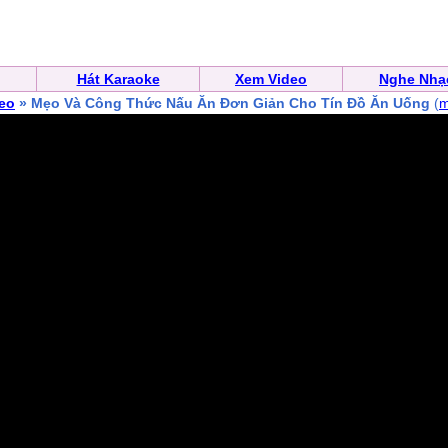
Hát Karaoke
Xem Video
Nghe Nhạ
eo
» Mẹo Và Công Thức Nấu Ăn Đơn Giản Cho Tín Đồ Ăn Uống
(
m