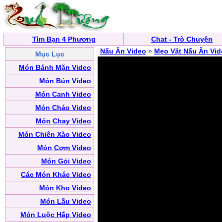
Tìm Bạn 4 Phương
Chat - Trò Chuyện
Nấu Ăn Video
»
Mẹo Vặt Nấu Ăn Vid
Mục Lục
Món Bánh Mặn Video
Món Bún Video
Món Canh Video
Món Cháo Video
Món Chay Video
Món Chiên Xào Video
Món Cơm Video
Món Gỏi Video
Các Món Khác Video
Món Kho Video
Món Lẫu Video
Món Luộc Hấp Video