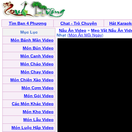
Tìm Bạn 4 Phương
Chat - Trò Chuyện
Hát Karaok
Nấu Ăn Video
»
Mẹo Vặt Nấu Ăn Vid
Mục Lục
Nhạt
(
Món Ăn Mỗi Ngày
)
Món Bánh Mặn Video
Món Bún Video
Món Canh Video
Món Cháo Video
Món Chay Video
Món Chiên Xào Video
Món Cơm Video
Món Gỏi Video
Các Món Khác Video
Món Kho Video
Món Lẫu Video
Món Luộc Hấp Video