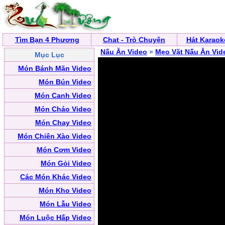
Tìm Bạn 4 Phương
Chat - Trò Chuyện
Hát Karaok
Nấu Ăn Video
»
Mẹo Vặt Nấu Ăn Vid
Mục Lục
Món Bánh Mặn Video
Món Bún Video
Món Canh Video
Món Cháo Video
Món Chay Video
Món Chiên Xào Video
Món Cơm Video
Món Gỏi Video
Các Món Khác Video
Món Kho Video
Món Lẫu Video
Món Luộc Hấp Video