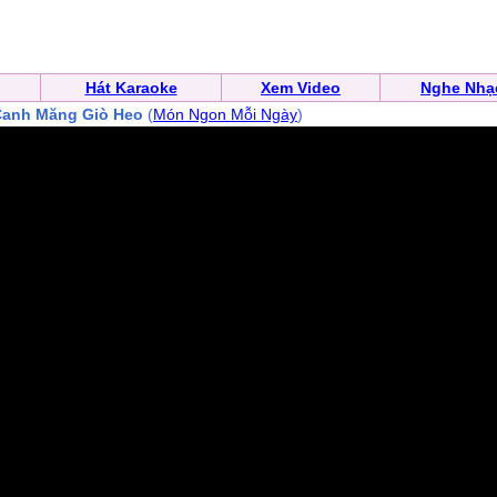
Hát Karaoke
Xem Video
Nghe Nhạ
Canh Măng Giò Heo
(
Món Ngon Mỗi Ngày
)