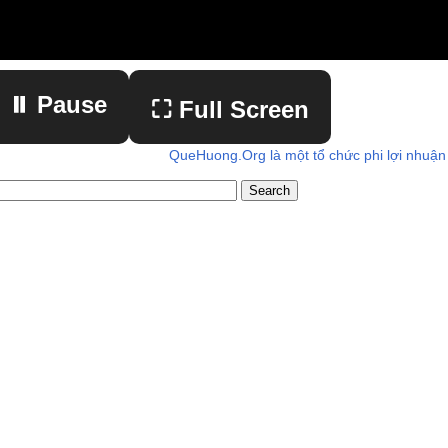
⏸ Pause
⛶ Full Screen
QueHuong.Org là một tổ chức phi lợi nhuận
▶ Play