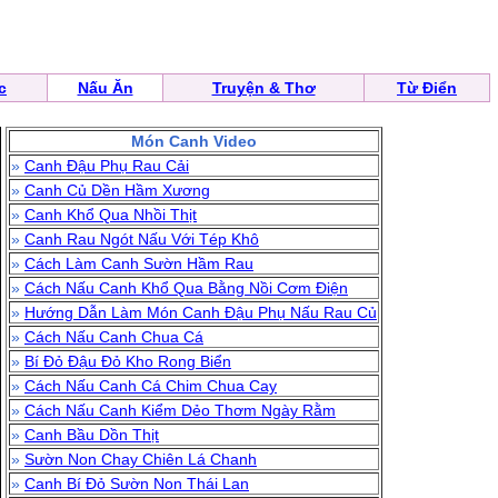
c
Nấu Ăn
Truyện & Thơ
Từ Điển
Món Canh Video
»
Canh Đậu Phụ Rau Cải
»
Canh Củ Dền Hầm Xương
»
Canh Khổ Qua Nhồi Thịt
»
Canh Rau Ngót Nấu Với Tép Khô
»
Cách Làm Canh Sườn Hầm Rau
»
Cách Nấu Canh Khổ Qua Bằng Nồi Cơm Điện
»
Hướng Dẫn Làm Món Canh Đậu Phụ Nấu Rau Củ
»
Cách Nấu Canh Chua Cá
»
Bí Đỏ Đậu Đỏ Kho Rong Biển
»
Cách Nấu Canh Cá Chim Chua Cay
»
Cách Nấu Canh Kiểm Dẻo Thơm Ngày Rằm
»
Canh Bầu Dồn Thịt
»
Sườn Non Chay Chiên Lá Chanh
»
Canh Bí Đỏ Sườn Non Thái Lan