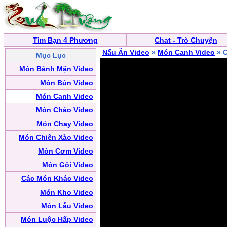
Tìm Bạn 4 Phương
Chat - Trò Chuyện
Nấu Ăn Video
»
Món Canh Video
» 
Mục Lục
Món Bánh Mặn Video
Món Bún Video
Món Canh Video
Món Cháo Video
Món Chay Video
Món Chiên Xào Video
Món Cơm Video
Món Gỏi Video
Các Món Khác Video
Món Kho Video
Món Lẫu Video
Món Luộc Hấp Video