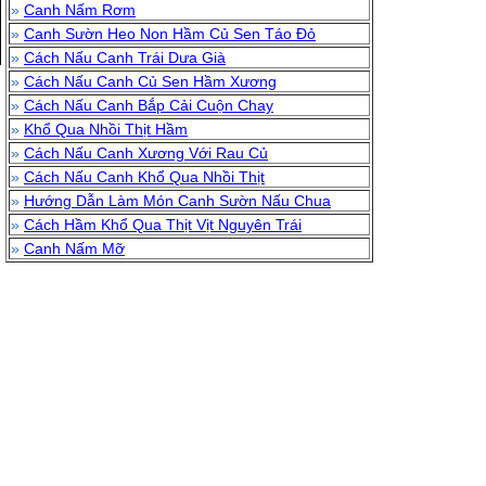
»
Canh Nấm Rơm
»
Canh Sườn Heo Non Hầm Củ Sen Táo Đỏ
»
Cách Nấu Canh Trái Dưa Già
»
Cách Nấu Canh Củ Sen Hầm Xương
»
Cách Nấu Canh Bắp Cải Cuộn Chay
»
Khổ Qua Nhồi Thịt Hầm
»
Cách Nấu Canh Xương Với Rau Củ
»
Cách Nấu Canh Khổ Qua Nhồi Thịt
»
Hướng Dẫn Làm Món Canh Sườn Nấu Chua
»
Cách Hầm Khổ Qua Thịt Vịt Nguyên Trái
»
Canh Nấm Mỡ