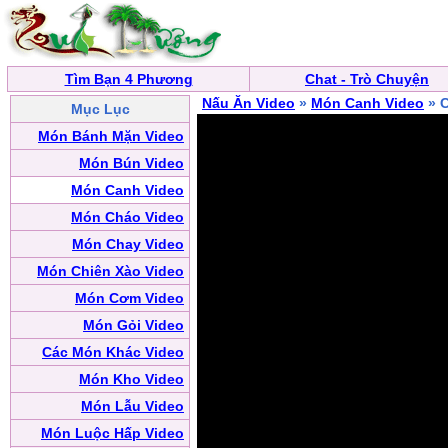
Tìm Bạn 4 Phương
Chat - Trò Chuyện
Nấu Ăn Video
»
Món Canh Video
» C
Mục Lục
Món Bánh Mặn Video
Món Bún Video
Món Canh Video
Món Cháo Video
Món Chay Video
Món Chiên Xào Video
Món Cơm Video
Món Gỏi Video
Các Món Khác Video
Món Kho Video
Món Lẫu Video
Món Luộc Hấp Video