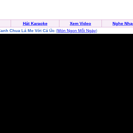
Hát Karaoke
Xem Video
Nghe Nhạ
anh Chua Lá Me Với Cá Úc
(
Món Ngon Mỗi Ngày
)