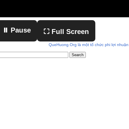
⏸ Pause
⛶ Full Screen
QueHuong.Org là một tổ chức phi lợi nhuận
▶ Play