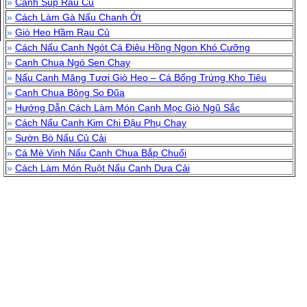
»
Canh Súp Rau Củ
»
Cách Làm Gà Nấu Chanh Ớt
»
Giò Heo Hầm Rau Củ
»
Cách Nấu Canh Ngót Cá Điêu Hồng Ngon Khó Cưỡng
»
Canh Chua Ngó Sen Chay
»
Nấu Canh Măng Tươi Giò Heo – Cá Bống Trứng Kho Tiêu
»
Canh Chua Bông So Đũa
»
Hướng Dẫn Cách Làm Món Canh Mọc Giò Ngũ Sắc
»
Cách Nấu Canh Kim Chi Đậu Phụ Chay
»
Sườn Bò Nấu Củ Cải
»
Cá Mè Vinh Nấu Canh Chua Bắp Chuối
»
Cách Làm Món Ruột Nấu Canh Dưa Cải