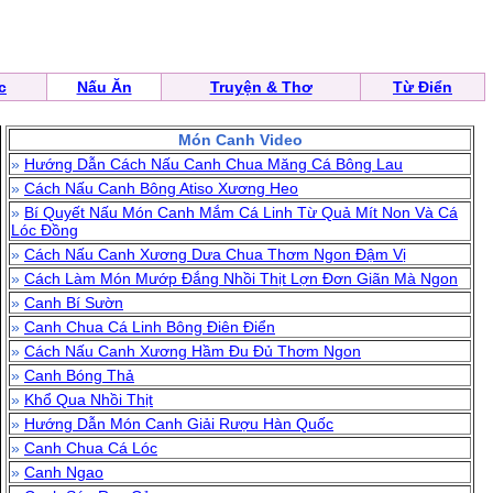
c
Nấu Ăn
Truyện & Thơ
Từ Điển
Món Canh Video
»
Hướng Dẫn Cách Nấu Canh Chua Măng Cá Bông Lau
»
Cách Nấu Canh Bông Atiso Xương Heo
»
Bí Quyết Nấu Món Canh Mắm Cá Linh Từ Quả Mít Non Và Cá
Lóc Đồng
»
Cách Nấu Canh Xương Dưa Chua Thơm Ngon Đậm Vị
»
Cách Làm Món Mướp Đắng Nhồi Thịt Lợn Đơn Giãn Mà Ngon
»
Canh Bí Sườn
»
Canh Chua Cá Linh Bông Điên Điển
»
Cách Nấu Canh Xương Hầm Đu Đủ Thơm Ngon
»
Canh Bóng Thả
»
Khổ Qua Nhồi Thịt
»
Hướng Dẫn Món Canh Giải Rượu Hàn Quốc
»
Canh Chua Cá Lóc
»
Canh Ngao