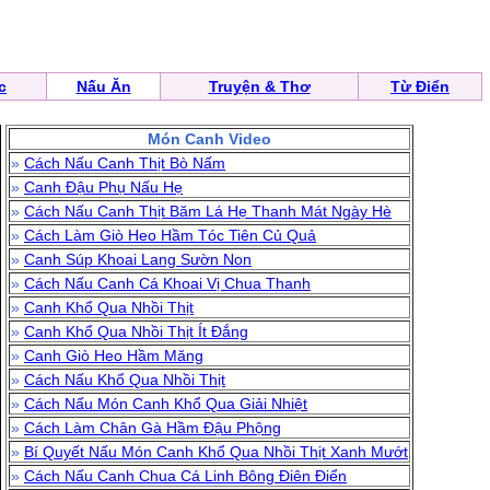
c
Nấu Ăn
Truyện & Thơ
Từ Điển
Món Canh Video
»
Cách Nấu Canh Thịt Bò Nấm
»
Canh Đậu Phụ Nấu Hẹ
»
Cách Nấu Canh Thịt Băm Lá Hẹ Thanh Mát Ngày Hè
»
Cách Làm Giò Heo Hầm Tóc Tiên Củ Quả
»
Canh Súp Khoai Lang Sườn Non
»
Cách Nấu Canh Cá Khoai Vị Chua Thanh
»
Canh Khổ Qua Nhồi Thịt
»
Canh Khổ Qua Nhồi Thịt Ít Đắng
»
Canh Giò Heo Hầm Măng
»
Cách Nấu Khổ Qua Nhồi Thịt
»
Cách Nấu Món Canh Khổ Qua Giải Nhiệt
»
Cách Làm Chân Gà Hầm Đậu Phộng
»
Bí Quyết Nấu Món Canh Khổ Qua Nhồi Thịt Xanh Mướt
»
Cách Nấu Canh Chua Cá Linh Bông Điên Điển