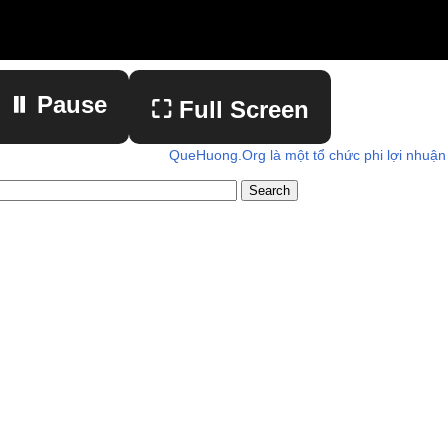
⏸ Pause
⛶ Full Screen
QueHuong.Org là một tổ chức phi lợi nhuận
▶ Play