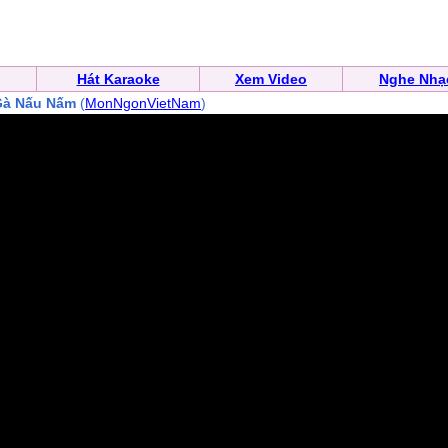
Hát Karaoke
Xem Video
Nghe Nhạ
Gà Nấu Nấm
(
MonNgonVietNam
)