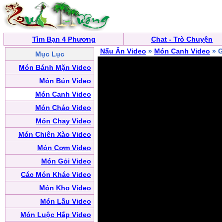
Tìm Bạn 4 Phương
Chat - Trò Chuyện
Nấu Ăn Video
»
Món Canh Video
» 
Mục Lục
Món Bánh Mặn Video
Món Bún Video
Món Canh Video
Món Cháo Video
Món Chay Video
Món Chiên Xào Video
Món Cơm Video
Món Gỏi Video
Các Món Khác Video
Món Kho Video
Món Lẫu Video
Món Luộc Hấp Video