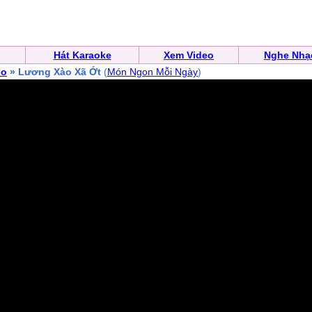
Hát Karaoke
Xem Video
Nghe Nhạ
eo
» Lương Xào Xã Ớt
(
Món Ngon Mỗi Ngày
)