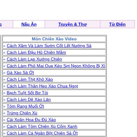
c
Nấu Ăn
Truyện & Thơ
Từ Điển
Món Chiên Xào Video
»
Cách Xăm Và Làm Sườn Cốt Lết Nướng Sả
»
Cách Làm Đậu Hũ Chiên Mắm
»
Cách Làm Lạp Xưởng Chiên
»
Cách Làm Phô Mai Que Kéo Sợi Ngon Không Bị Xì
»
Gà Xào Sả Ớt
»
Cách Làm Thịt Khô Xào
»
Cách Làm Thăn Heo Xào Chua Ngọt
»
Bạch Tuột Sốt Bơ Tỏi
»
Cách Làm Dê Xào Lăn
»
Tôm Rang Muối Ớt
»
Trứng Chiên Xù
»
Cải Xoăn Hoa Đu Đủ Xào
»
Cách Làm Tôm Chiên Xù Cốm Xanh
»
Cách Làm Cá Ngân Bột Chiên Sả Ớt