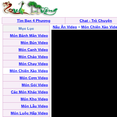
Tìm Bạn 4 Phương
Chat - Trò Chuyện
Nấu Ăn Video
»
Món Chiên Xào Vid
Mục Lục
Món Bánh Mặn Video
Món Bún Video
Món Canh Video
Món Cháo Video
Món Chay Video
Món Chiên Xào Video
Món Cơm Video
Món Gỏi Video
Các Món Khác Video
Món Kho Video
Món Lẫu Video
Món Luộc Hấp Video