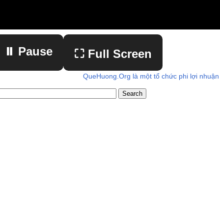
⏸ Pause
⛶ Full Screen
QueHuong.Org là một tổ chức phi lợi nhuận
▶ Play