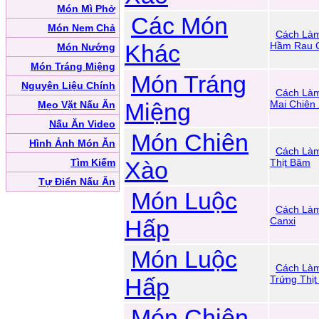
Món Mì Phở
Các Món
Món Nem Chả
Cách Là
Khác
Hầm Rau 
Món Nướng
Món Tráng Miệng
Món Tráng
Nguyên Liệu Chính
Cách Là
Miệng
Mai Chiên
Mẹo Vặt Nấu Ăn
Nấu Ăn Video
Món Chiên
Hình Ảnh Món Ăn
Cách Là
Tìm Kiếm
Xào
Thịt Băm
Tự Điển Nấu Ăn
Món Luộc
Cách Làm
Hấp
Canxi
Món Luộc
Cách Là
Hấp
Trứng Thị
Món Chiên