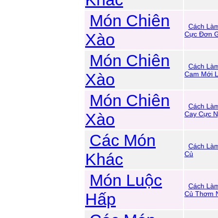
Món Chiên
Cách Làm
Xào
Cực Đơn G
Món Chiên
Cách Là
Xào
Cam Mới 
Món Chiên
Cách Làm
Xào
Cay Cực 
Các Món
Cách Là
Khác
Củ
Món Luộc
Cách Là
Hấp
Củ Thơm 