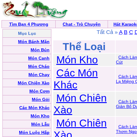
Tìm Bạn 4 Phương
Chat - Trò Chuyện
Hát Karaok
Tất Cả »
A
B
C
Mục Lục
Món Bánh Mặn
Thể Loại
Món Bún
Món Kho
Cách Làm
Món Canh
Cút
Món Cháo
Các Món
Món Chay
Cách Là
Khác
Lạ Miệng 
Món Chiên Xào
Món Cơm
Món Chiên
Món Gỏi
Cách Là
Xào
Giản Bổ D
Các Món Khác
Món Kho
Món Chiên
Món Lẫu
Cách Là
Xào
Thơm Ngo
Món Luộc Hấp