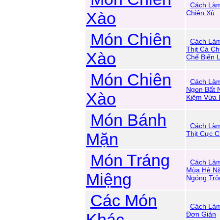
Cách Là
Xào
Chiên Xù
Món Chiên
Cách Làm
Thịt Cà C
Xào
Chế Biến 
Món Chiên
Cách Làm
Ngon Bất N
Xào
Kiệm Vừa
Món Bánh
Cách Là
Mặn
Thịt Cực 
Món Tráng
Cách Làm
Mùa Hè N
Miệng
Ngóng Trô
Các Món
Cách Làm
Khác
Đơn Giản