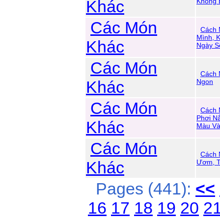
Khác
Không 
Các Món
Cách 
Mình, 
Khác
Ngày S
Các Món
Cách 
Khác
Ngon
Các Món
Cách 
Phơi N
Khác
Màu Và
Các Món
Cách 
Khác
Ươm, 
Pages (441):
<<
16
17
18
19
20
2