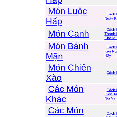
Món Luộc
Cách 
Hấp
Ngậy Kh
Cách 
Món Canh
Thanh 
Cho Mù
Món Bánh
Cách 
Kén Ng
Mặn
Hãy Th
Món Chiên
Cách 
Xào
Các Món
Cách 
Giòn T
Khác
Nổi Vá
Các Món
Cách 