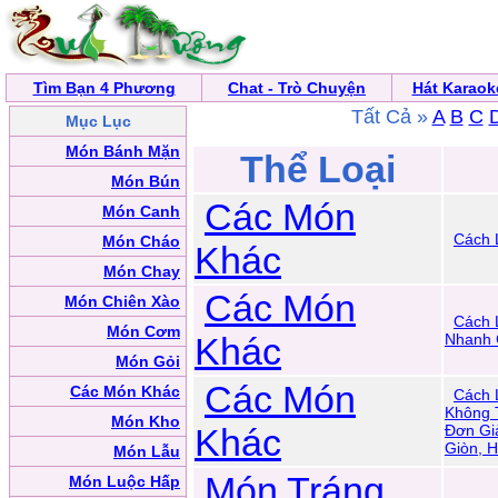
Tìm Bạn 4 Phương
Chat - Trò Chuyện
Hát Karaok
Tất Cả »
A
B
C
Mục Lục
Món Bánh Mặn
Thể Loại
Món Bún
Các Món
Món Canh
Cách 
Món Cháo
Khác
Món Chay
Các Món
Món Chiên Xào
Cách 
Món Cơm
Khác
Nhanh 
Món Gỏi
Các Món
Các Món Khác
Cách 
Không T
Món Kho
Khác
Đơn Gi
Giòn, H
Món Lẫu
Món Tráng
Món Luộc Hấp