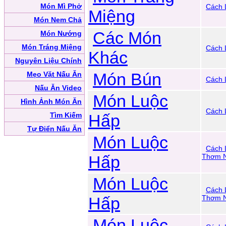
Món Mì Phở
Cách 
Miệng
Món Nem Chả
Các Món
Món Nướng
Món Tráng Miệng
Cách 
Khác
Nguyên Liệu Chính
Món Bún
Mẹo Vặt Nấu Ăn
Cách 
Nấu Ăn Video
Món Luộc
Hình Ảnh Món Ăn
Cách 
Tìm Kiếm
Hấp
Tự Điển Nấu Ăn
Món Luộc
Cách 
Hấp
Thơm N
Món Luộc
Cách 
Hấp
Thơm 
Món Luộc