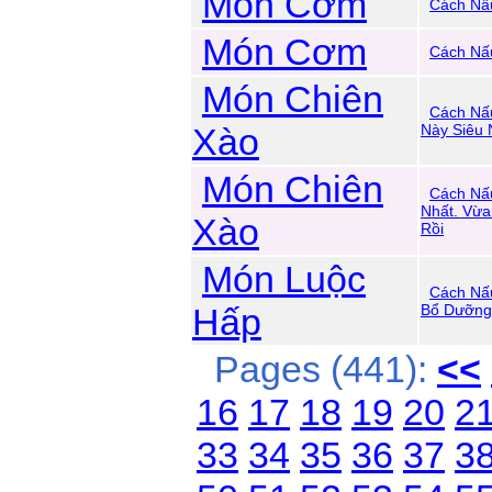
Món Cơm
Cách Nấu
Món Cơm
Cách Nấ
Món Chiên
Cách Nấ
Xào
Này Siêu
Món Chiên
Cách Nấ
Nhất. Vừa
Xào
Rồi
Món Luộc
Cách Nấ
Hấp
Bổ Dưỡng
Pages (441):
<<
16
17
18
19
20
2
33
34
35
36
37
3