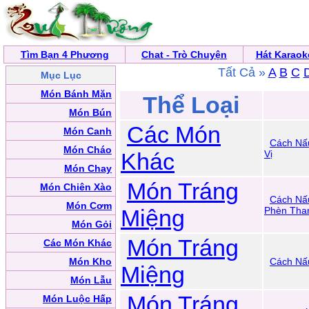
Tìm Bạn 4 Phương
Chat - Trò Chuyện
Hát Karaok
Tất Cả »
A
B
C
Mục Lục
Món Bánh Mặn
Thể Loại
Món Bún
Các Món
Món Canh
Cách Nấ
Món Cháo
Khác
Vị
Món Chay
Món Tráng
Món Chiên Xào
Cách Nấ
Món Cơm
Miệng
Phèn Tha
Món Gỏi
Món Tráng
Các Món Khác
Món Kho
Cách Nấ
Miệng
Món Lẫu
Món Tráng
Món Luộc Hấp