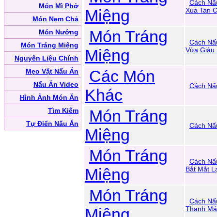
Cách Nấ
Món Mì Phở
Miệng
Xua Tan 
Món Nem Chả
Món Tráng
Món Nướng
Cách Nấ
Món Tráng Miệng
Miệng
Vừa Giàu
Nguyên Liệu Chính
Các Món
Mẹo Vặt Nấu Ăn
Nấu Ăn Video
Cách Nấ
Khác
Hình Ảnh Món Ăn
Tìm Kiếm
Món Tráng
Tự Điển Nấu Ăn
Cách Nấ
Miệng
Món Tráng
Cách Nấ
Miệng
Bắt Mắt L
Món Tráng
Cách Nấ
Miệng
Thanh Má