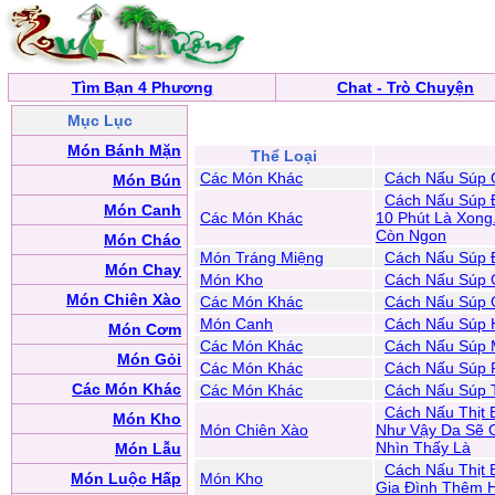
Tìm Bạn 4 Phương
Chat - Trò Chuyện
Mục Lục
Món Bánh Mặn
Thể Loại
Các Món Khác
Cách Nấu Súp 
Món Bún
Cách Nấu Súp Đ
Món Canh
Các Món Khác
10 Phút Là Xon
Còn Ngon
Món Cháo
Món Tráng Miệng
Cách Nấu Súp Đ
Món Chay
Món Kho
Cách Nấu Súp 
Món Chiên Xào
Các Món Khác
Cách Nấu Súp 
Món Canh
Cách Nấu Súp 
Món Cơm
Các Món Khác
Cách Nấu Súp 
Món Gỏi
Các Món Khác
Cách Nấu Súp 
Các Món Khác
Các Món Khác
Cách Nấu Súp
Cách Nấu Thịt 
Món Kho
Món Chiên Xào
Như Vậy Da Sẽ 
Nhìn Thấy Là
Món Lẫu
Cách Nấu Thịt 
Món Luộc Hấp
Món Kho
Gia Đình Thêm 