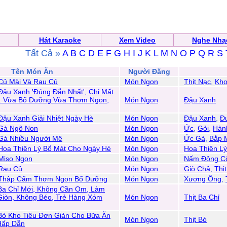
Hát Karaoke
Xem Video
Nghe Nhạ
Tất Cả »
A
B
C
D
E
F
G
H
I
J
K
L
M
N
O
P
Q
R
S
Tên Món Ăn
Người Đăng
Củ Mài Và Rau Củ
Món Ngon
Thịt Nạc
,
Kho
ậu Xanh 'Đúng Đắn Nhất', Chỉ Mất
g. Vừa Bổ Dưỡng Vừa Thơm Ngon,
Món Ngon
Đậu Xanh
ậu Xanh Giải Nhiệt Ngày Hè
Món Ngon
Đậu Xanh
,
Đ
Gà Ngô Non
Món Ngon
Ức
,
Gỏi
,
Hàn
Gà Nhiều Người Mê
Món Ngon
Ức Gà
,
Bắp 
Hoa Thiên Lý Bổ Mát Cho Ngày Hè
Món Ngon
Hoa Thiên Lý
Miso Ngon
Món Ngon
Nấm Đông C
Rau Củ
Món Ngon
Giò Chả
,
Thị
 Thập Cẩm Thơm Ngon Bổ Dưỡng
Món Ngon
Xương Ống
,
Ba Chỉ Mới, Không Cần Om, Làm
Giòn, Không Béo, Trẻ Hàng Xóm
Món Ngon
Thịt Ba Chỉ
Bò Kho Tiêu Đơn Giản Cho Bữa Ăn
Món Ngon
Thịt Bò
Hấp Dẫn