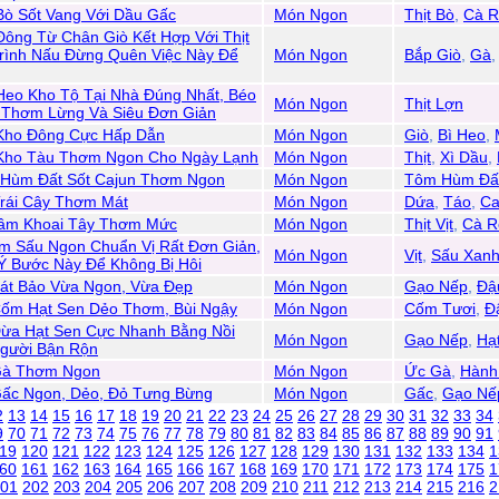
Bò Sốt Vang Với Dầu Gấc
Món Ngon
Thịt Bò
,
Cà R
Đông Từ Chân Giò Kết Hợp Với Thịt
rình Nấu Đừng Quên Việc Này Để
Món Ngon
Bắp Giò
,
Gà
Heo Kho Tộ Tại Nhà Đúng Nhất, Béo
Món Ngon
Thịt Lợn
 Thơm Lừng Và Siêu Đơn Giản
 Kho Đông Cực Hấp Dẫn
Món Ngon
Giò
,
Bì Heo
,
 Kho Tàu Thơm Ngon Cho Ngày Lạnh
Món Ngon
Thịt
,
Xì Dầu
,
Hùm Đất Sốt Cajun Thơm Ngon
Món Ngon
Tôm Hùm Đấ
Trái Cây Thơm Mát
Món Ngon
Dứa
,
Táo
,
Ca
Hầm Khoai Tây Thơm Mức
Món Ngon
Thịt Vịt
,
Cà R
m Sấu Ngon Chuẩn Vị Rất Đơn Giản,
Món Ngon
Vịt
,
Sấu Xan
Ý Bước Này Để Không Bị Hôi
Bát Bảo Vừa Ngon, Vừa Đẹp
Món Ngon
Gạo Nếp
,
Đậ
Cốm Hạt Sen Dẻo Thơm, Bùi Ngậy
Món Ngon
Cốm Tươi
,
Đ
Dừa Hạt Sen Cực Nhanh Bằng Nồi
Món Ngon
Gạo Nếp
,
Hạ
gười Bận Rộn
Gà Thơm Ngon
Món Ngon
Ức Gà
,
Hành
Gấc Ngon, Dẻo, Đỏ Tưng Bừng
Món Ngon
Gấc
,
Gạo Nế
2
13
14
15
16
17
18
19
20
21
22
23
24
25
26
27
28
29
30
31
32
33
34
9
70
71
72
73
74
75
76
77
78
79
80
81
82
83
84
85
86
87
88
89
90
91
19
120
121
122
123
124
125
126
127
128
129
130
131
132
133
134
1
60
161
162
163
164
165
166
167
168
169
170
171
172
173
174
175
1
01
202
203
204
205
206
207
208
209
210
211
212
213
214
215
216
2