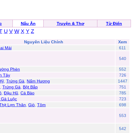
c
Nấu Ăn
Truyện & Thơ
Từ Điển
T
U
V
W
X
Y
Z
Nguyên Liệu Chính
Xem
ai Mài
611
540
ường Phèn
552
h Tây
726
Mỹ
,
Trứng Gà
,
Nấm Hương
1447
,
Trứng Gà
,
Bột Bắp
751
ô
,
Đậu Hũ
,
Cá Bào
785
t Gà Luộc
723
Thịt Lợn Thăn
,
Giò
,
Tôm
698
553
542