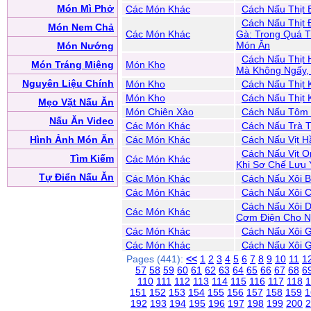
Món Mì Phở
Các Món Khác
Cách Nấu Thịt 
Cách Nấu Thịt 
Món Nem Chả
Các Món Khác
Gà: Trong Quá T
Món Ăn
Món Nướng
Cách Nấu Thịt 
Món Tráng Miệng
Món Kho
Mà Không Ngấy,
Nguyên Liệu Chính
Món Kho
Cách Nấu Thịt
Món Kho
Cách Nấu Thịt
Mẹo Vặt Nấu Ăn
Món Chiên Xào
Cách Nấu Tôm 
Nấu Ăn Video
Các Món Khác
Cách Nấu Trà 
Hình Ảnh Món Ăn
Các Món Khác
Cách Nấu Vịt 
Cách Nấu Vịt O
Tìm Kiếm
Các Món Khác
Khi Sơ Chế Lưu 
Tự Điển Nấu Ăn
Các Món Khác
Cách Nấu Xôi 
Các Món Khác
Cách Nấu Xôi 
Cách Nấu Xôi 
Các Món Khác
Cơm Điện Cho N
Các Món Khác
Cách Nấu Xôi 
Các Món Khác
Cách Nấu Xôi 
Pages (441):
<<
1
2
3
4
5
6
7
8
9
10
11
1
57
58
59
60
61
62
63
64
65
66
67
68
6
110
111
112
113
114
115
116
117
118
1
151
152
153
154
155
156
157
158
159
1
192
193
194
195
196
197
198
199
200
2