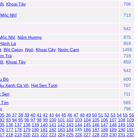
ốt
,
Khoai Tây
706
,
Mộc Nhĩ
713
542
Mộc Nhĩ
,
Nấm Hương
875
Hành Lá
859
t
,
Bột Cajun
,
Ngô
,
Khoai Cây
,
Nước Cam
1455
m Trà
718
ốt
,
Khoai Tây
850
h
542
u Đỏ
600
ậu Xanh Cà Vỏ
,
Hạt Sen Tươi
707
t Sen
711
 Tím
565
p
796
35
36
37
38
39
40
41
42
43
44
45
46
47
48
49
50
51
52
53
54
55
56
92
93
94
95
96
97
98
99
100
101
102
103
104
105
106
107
108
109
35
136
137
138
139
140
141
142
143
144
145
146
147
148
149
150
76
177
178
179
180
181
182
183
184
185
186
187
188
189
190
191
17
218
219
220
221
222
223
224
225
226
227
228
229
230
231
232