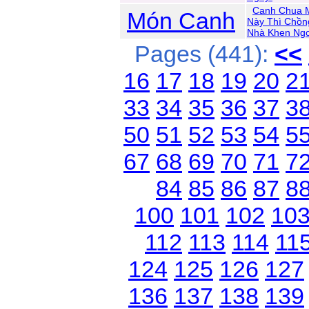
Canh Chua 
Món Canh
Này Thì Chồn
Nhà Khen Ngo
Pages (441):
<<
16
17
18
19
20
2
33
34
35
36
37
3
50
51
52
53
54
5
67
68
69
70
71
7
84
85
86
87
8
100
101
102
10
112
113
114
11
124
125
126
127
136
137
138
139