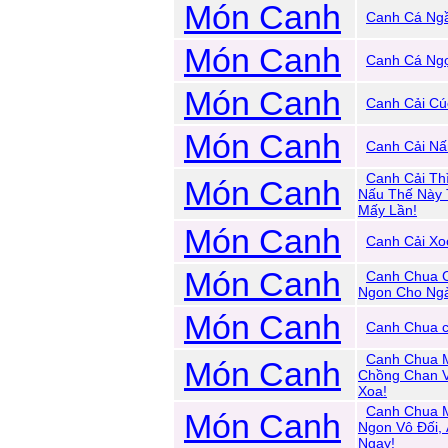
Món Canh
Canh Cá Ng
Món Canh
Canh Cá Ng
Món Canh
Canh Cải Cú
Món Canh
Canh Cải N
Canh Cải Thì
Món Canh
Nấu Thế Này 
Mấy Lần!
Món Canh
Canh Cải Xo
Món Canh
Canh Chua 
Ngon Cho Ng
Món Canh
Canh Chua c
Canh Chua M
Món Canh
Chồng Chan V
Xoa!
Canh Chua 
Món Canh
Ngon Vô Đối,
Ngay!