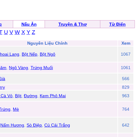
c
Nấu Ăn
Truyện & Thơ
Từ Điển
T
U
V
W
X
Y
Z
Nguyên Liệu Chính
Xem
hoai Lang
,
Bột Nếp
,
Bột Ngô
1067
Băm
,
Ngô Vàng
,
Trứng Muối
1061
Già
566
rry
829
 Cà Vỏ
,
Bột
,
Đường
,
Kem Phô Mai
963
Trứng
,
Mè
764
,
Nấm Hương
,
Sò Điệp
,
Củ Cải Trắng
642