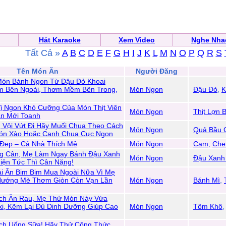
Hát Karaoke
Xem Video
Nghe Nhạ
Tất Cả »
A
B
C
D
E
F
G
H
I
J
K
L
M
N
O
P
Q
R
S
Tên Món Ăn
Người Đăng
Món Bánh Ngon Từ Đậu Đỏ Khoai
m Bên Ngoài, Thơm Mềm Bên Trong,
Món Ngon
Đậu Đỏ
,
K
Vị Ngon Khó Cưỡng Của Món Thịt Viên
Món Ngon
Thịt Lợn 
ản Mới Toanh
 Vội Vứt Đi Hãy Muối Chua Theo Cách
Món Ngon
Quả Bầu 
ón Xào Hoặc Canh Chua Cực Ngon
Đẹp – Cả Nhà Thích Mê
Món Ngon
Cam
,
Che
g Cân, Mẹ Làm Ngay Bánh Đậu Xanh
Món Ngon
Đậu Xanh
hiện Tức Thì Cân Nặng!
i Ăn Bim Bim Mua Ngoài Nữa Vì Mẹ
Nướng Mè Thơm Giòn Còn Vạn Lần
Món Ngon
Bánh Mì
,
ch Ăn Rau, Mẹ Thử Món Này Vừa
i, Kẽm Lại Đủ Dinh Dưỡng Giúp Cao
Món Ngon
Tôm Khô
ch Uống Sữa! Hãy Thử Công Thức