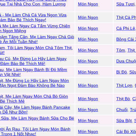
ue Tại Nhà Cho Con, Hàm Lượng
Món Ngon
Sữa Tươi
á - Mẹ Làm Chả Cá Vừa Ngon Vừa
Món Ngon
Thịt Cá Ph
ảm Bảo Bé Thích Ngay!
Cá Mẹ Làm Ngay Cá Tẩm Vừng Chiên
Món Ngon
Cá Phi Lê
n Ngon Miệng
hậm Tăng Cân, Mẹ Làm Ngay Chả Giò
Món Ngon
Bông Cải
é Ăn Mỗi Tuần Nhé!
ạm, Tôi Làm Ngay Món Chả Tôm Thịt,
Món Ngon
Tôm
,
Thị
út!
au Củ, Mẹ Đừng Lo Hãy Làm Ngay
Món Ngon
Dưa Chuộ
Đảm Bảo Bé Thích Mê!
au, Mẹ Làm Ngay Bánh Bí Đỏ Mềm
Món Ngon
Bí Đỏ
,
Sữ
n Vặt Nhé!
hịt, Mẹ Đừng Lo Hãy Làm Ngay Món
 Mặn Ngọt Đảm Bảo Không Bé Nào
Món Ngon
Thịt Lợn
,
hịt, Mẹ Làm Ngay Món Chả Bò Giòn
Món Ngon
Thịt Bò
,
C
Bé Thích Mê
rái Cây, Mẹ Làm Ngay Bánh Pancake
Món Ngon
Chuối
,
Tr
n Dễ Như Bỡn!
 Sữa, Mẹ Làm Ngay Bánh Sữa Cho Bé
Món Ngon
Sữa Bột
,
ười Ăn Rau, Tôi Làm Ngay Món Bánh
Món Ngon
Cải Bó Xô
 Trong 1 Nốt Nhạc!