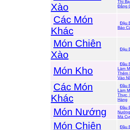
Thì B
Xào
Đẳng 
Các Món
Đậu 
Khác
Bảo C
Món Chiên
Đậu 
Xào
Đầu 
Món Kho
Làm M
Thêm 
Vào N
Các Món
Đầu 
Làm Mó
Khác
Thực,
Hàng
Đầu 
Món Nướng
Nướng
Mà Cự
Món Chiên
Đầu 