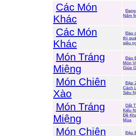
Các Món
Đang
Khác
Nấm M
Các Món
Đào 
thì qu
Khác
siêu n
Món Tráng
Đào 
Món V
Miệng
Giúp G
Món Chiên
Đập 
Cách 
Xào
Siêu 
Món Tráng
Dắt 
Kiểu N
Miệng
Đề Kh
Mùa
Món Chiên
Đậu 