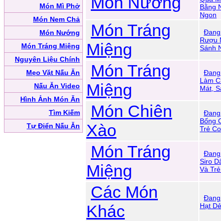
Món Nướng
Món Mì Phở
Bằng 
Ngon
Món Nem Chả
Món Tráng
Đang
Món Nướng
Rượu 
Miệng
Món Tráng Miệng
Sánh 
Nguyên Liệu Chính
Món Tráng
Mẹo Vặt Nấu Ăn
Đang
Làm C
Miệng
Nấu Ăn Video
Mát, S
Hình Ảnh Món Ăn
Món Chiên
Tìm Kiếm
Đang
Bống C
Xào
Tự Điển Nấu Ăn
Trẻ Co
Món Tráng
Đang
Siro 
Miệng
Và Trẻ
Các Món
Đang
Khác
Hạt D