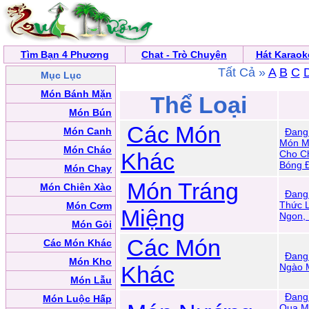
Tìm Bạn 4 Phương
Chat - Trò Chuyện
Hát Karaok
Tất Cả »
A
B
C
Mục Lục
Món Bánh Mặn
Thể Loại
Món Bún
Các Món
Món Canh
Đang
Món M
Món Cháo
Khác
Cho C
Bóng 
Món Chay
Món Tráng
Món Chiên Xào
Đang
Thức 
Món Cơm
Miệng
Ngon,
Món Gỏi
Các Món
Các Món Khác
Đang
Món Kho
Khác
Ngào 
Món Lẫu
Đang
Món Luộc Hấp
Qua M