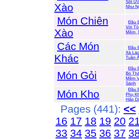
Sốt Ư
Xào
Như N
Món Chiên
Đầu 
Với Tô
Xào
Mềm, 
Các Món
Đầu 
Xà Lác
Khác
Tuần 
Đầu 
Món Gỏi
Bò Thă
Mềm V
Sánh
Đầu 
Món Kho
Phụ K
Hấp D
Pages (441):
<<
16
17
18
19
20
2
33
34
35
36
37
3