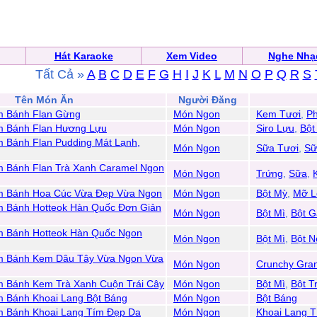
Hát Karaoke
Xem Video
Nghe Nhạ
Tất Cả »
A
B
C
D
E
F
G
H
I
J
K
L
M
N
O
P
Q
R
S
Tên Món Ăn
Người Đăng
 Bánh Flan Gừng
Món Ngon
Kem Tươi
,
Ph
 Bánh Flan Hương Lựu
Món Ngon
Siro Lựu
,
Bột
 Bánh Flan Pudding Mát Lạnh,
Món Ngon
Sữa Tươi
,
Sữ
 Bánh Flan Trà Xanh Caramel Ngon
Món Ngon
Trứng
,
Sữa
,
 Bánh Hoa Cúc Vừa Đẹp Vừa Ngon
Món Ngon
Bột Mỳ
,
Mỡ L
 Bánh Hotteok Hàn Quốc Đơn Giản
Món Ngon
Bột Mì
,
Bột 
 Bánh Hotteok Hàn Quốc Ngon
Món Ngon
Bột Mì
,
Bột N
 Bánh Kem Dâu Tây Vừa Ngon Vừa
Món Ngon
Crunchy Gra
 Bánh Kem Trà Xanh Cuộn Trái Cây
Món Ngon
Bột Mì
,
Bột T
 Bánh Khoai Lang Bột Báng
Món Ngon
Bột Báng
 Bánh Khoai Lang Tím Đẹp Da
Món Ngon
Khoai Lang 