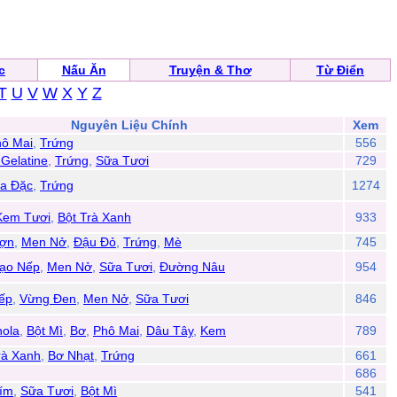
c
Nấu Ăn
Truyện & Thơ
Từ Điển
T
U
V
W
X
Y
Z
Nguyên Liệu Chính
Xem
ô Mai
,
Trứng
556
 Gelatine
,
Trứng
,
Sữa Tươi
729
a Đặc
,
Trứng
1274
Kem Tươi
,
Bột Trà Xanh
933
ợn
,
Men Nở
,
Đậu Đỏ
,
Trứng
,
Mè
745
Gạo Nếp
,
Men Nở
,
Sữa Tươi
,
Đường Nâu
954
ếp
,
Vừng Đen
,
Men Nở
,
Sữa Tươi
846
nola
,
Bột Mì
,
Bơ
,
Phô Mai
,
Dâu Tây
,
Kem
789
rà Xanh
,
Bơ Nhạt
,
Trứng
661
686
Tím
,
Sữa Tươi
,
Bột Mì
541