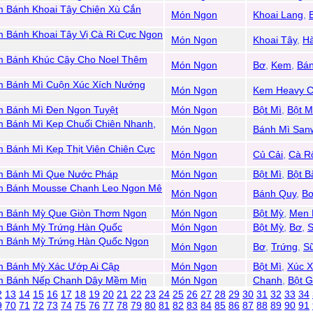
 Bánh Khoai Tây Chiên Xù Cắn
Món Ngon
Khoai Lang
,
 Bánh Khoai Tây Vị Cà Ri Cực Ngon
Món Ngon
Khoai Tây
,
H
 Bánh Khúc Cây Cho Noel Thêm
Món Ngon
Bơ
,
Kem
,
Bá
 Bánh Mì Cuộn Xúc Xích Nướng
Món Ngon
Kem Heavy 
 Bánh Mì Đen Ngon Tuyệt
Món Ngon
Bột Mì
,
Bột M
 Bánh Mì Kẹp Chuối Chiên Nhanh,
Món Ngon
Bánh Mì San
Bánh Mì Kẹp Thịt Viên Chiên Cực
Món Ngon
Củ Cải
,
Cà R
 Bánh Mì Que Nước Pháp
Món Ngon
Bột Mì
,
Bột B
 Bánh Mousse Chanh Leo Ngon Mê
Món Ngon
Bánh Quy
,
B
m Bánh Mỳ Que Giòn Thơm Ngon
Món Ngon
Bột Mỳ
,
Men 
 Bánh Mỳ Trứng Hàn Quốc
Món Ngon
Bột Mỳ
,
Bơ
,
 Bánh Mỳ Trứng Hàn Quốc Ngon
Món Ngon
Bơ
,
Trứng
,
S
 Bánh Mỳ Xác Ướp Ai Cập
Món Ngon
Bột Mì
,
Xúc X
m Bánh Nếp Chanh Dây Mềm Mịn
Món Ngon
Chanh
,
Bột 
2
13
14
15
16
17
18
19
20
21
22
23
24
25
26
27
28
29
30
31
32
33
34
9
70
71
72
73
74
75
76
77
78
79
80
81
82
83
84
85
86
87
88
89
90
91