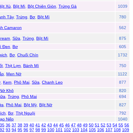
Bột Xù
,
Bột Mì
,
Bột Chiên Giòn
,
Trứng Gà
1039
ành Tây
,
Trứng
,
Bơ
,
Bột Mì
780
nh Camaron
562
Cream
,
Sữa
,
Trứng
,
Bột Mì
875
ì Đen
,
Bơ
605
wich
,
Bơ
,
Chuối Chín
1732
ốt
,
Thịt Lợn
,
Bánh Mì
750
ắp
,
Men Nở
1122
ơ
,
Kem
,
Phô Mai
,
Sữa
,
Chanh Leo
877
Nở Khô
820
Sữa
,
Trứng
,
Phô Mai
694
ữa
,
Phô Mai
,
Bột Mỳ
,
Bột Nở
827
ích
,
Bơ
,
Thịt Nguội
792
Gạo Nếp
1040
35
36
37
38
39
40
41
42
43
44
45
46
47
48
49
50
51
52
53
54
55
56
92
93
94
95
96
97
98
99
100
101
102
103
104
105
106
107
108
109