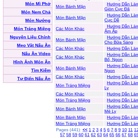
Món Mì Phở
Hướng Dẫn Làm
Món Bánh Mặn
Giòn Cực Đã
Món Nem Chả
Hướng Dẫn Làm
Món Bánh Mặn
Cực Dễ
Món Nướng
Hướng Dẫn Làm
Món Tráng Miệng
Các Món Khác
Ấm Ấp
Nguyên Liệu Chính
Hướng Dẫn Làm
Món Bánh Mặn
Cho Bữa Sáng
Mẹo Vặt Nấu Ăn
Các Món Khác
Hướng Dẫn Làm
Nấu Ăn Video
Hướng Dẫn Làm
Các Món Khác
Bổ, Ngon
Hình Ảnh Món Ăn
Hướng Dẫn Làm 
Món Bánh Mặn
Tìm Kiếm
Ngon
Các Món Khác
Hướng Dẫn Làm
Tự Điển Nấu Ăn
Hướng Dẫn Làm
Món Tráng Miệng
Ly
Các Món Khác
Hướng Dẫn Là
Món Tráng Miệng
Hướng Dẫn Làm
Hướng Dẫn Làm
Món Bánh Mặn
Mê Ly
Món Bánh Mặn
Hướng Dẫn Làm
Món Tráng Miệng
Hướng Dẫn Là
Pages (441):
<<
1
2
3
4
5
6
7
8
9
10
11
1
57
58
59
60
61
62
63
64
65
66
67
68
6