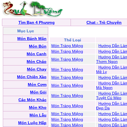
Tìm Bạn 4 Phương
Chat - Trò Chuyện
Mục Lục
Món Bánh Mặn
Thể Loại
Món Tráng Miệng
Hướng Dẫn Làm
Món Bún
Món Tráng Miệng
Hướng Dẫn Làm
Món Canh
Hướng Dẫn Làm
Món Tráng Miệng
Món Cháo
Thơm Ngon
Hướng Dẫn Làm
Món Chay
Món Tráng Miệng
Mê Ly
Món Chiên Xào
Món Tráng Miệng
Hướng Dẫn Làm
Hướng Dẫn Làm
Món Cơm
Món Tráng Miệng
Mà Ngon
Món Gỏi
Hướng Dẫn Làm
Món Tráng Miệng
Tuyệt Cú Mèo
Các Món Khác
Hướng Dẫn Làm
Món Tráng Miệng
Món Kho
Đẹp Da
Món Tráng Miệng
Hướng Dẫn Làm
Món Lẫu
Món Tráng Miệng
Hướng Dẫn Làm
Món Luộc Hấp
Món Tráng Miệng
Hướng Dẫn Làm