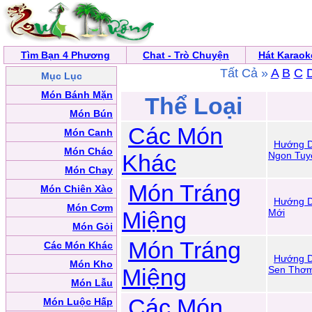
Tìm Bạn 4 Phương
Chat - Trò Chuyện
Hát Karaok
Tất Cả »
A
B
C
Mục Lục
Món Bánh Mặn
Thể Loại
Món Bún
Các Món
Món Canh
Hướng D
Món Cháo
Khác
Ngon Tuy
Món Chay
Món Tráng
Món Chiên Xào
Hướng D
Món Cơm
Miệng
Mới
Món Gỏi
Món Tráng
Các Món Khác
Hướng D
Món Kho
Miệng
Sen Thơm
Món Lẫu
Các Món
Món Luộc Hấp