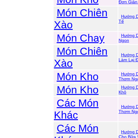
Đơn Giản
Món Chiên
Hướng D
Xào
Tế
Món Chay
Hướng 
Ngon
Món Chiên
Hướng D
Xào
Làm Lại 
Món Kho
Hướng D
Thơm Ng
Món Kho
Hướng D
Khô
Các Món
Hướng D
Khác
Thơm Ng
Các Món
Hướng D
Cho Bữa 