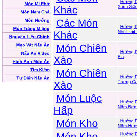
Hướng D
Món Mì Phở
Khác
Xanh Siê
Món Nem Chả
Các Món
Món Nướng
Hướng D
Món Tráng Miệng
Khác
Nhồi Thịt
Nguyên Liệu Chính
Món Chiên
Mẹo Vặt Nấu Ăn
Hướng D
Nấu Ăn Video
Xào
Bia
Hình Ảnh Món Ăn
Tìm Kiếm
Món Chiên
Hướng 
Tự Điển Nấu Ăn
Xào
Tương Ca
Món Luộc
Hướng D
Hấp
Nấm Đơn
Món Kho
Hướng D
Nấm Hươ
Món Kho
Hướng D