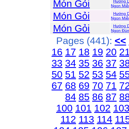
Món Gỏi
Hướng D
Ngon Miễ
Món Gỏi
Hướng D
Ngon Miễ
Món Gỏi
Hướng D
Ngon Đún
Pages (441):
<<
16
17
18
19
20
2
33
34
35
36
37
3
50
51
52
53
54
5
67
68
69
70
71
7
84
85
86
87
8
100
101
102
10
112
113
114
11