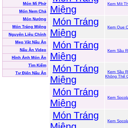
Món Mì Phở
Kem Mít T
Miệng
Món Nem Chả
Món Tráng
Món Nướng
Món Tráng Miệng
Kem Que C
Miệng
Nguyên Liệu Chính
Món Tráng
Mẹo Vặt Nấu Ăn
Nấu Ăn Video
Kem Sầu R
Miệng
Hình Ảnh Món Ăn
Tìm Kiếm
Món Tráng
Kem Sầu R
Tự Điển Nấu Ăn
Miệng
Không Thể 
Món Tráng
Kem Socol
Miệng
Món Tráng
Kem Socol
Miệng