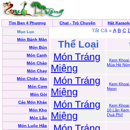
Tìm Bạn 4 Phương
Chat - Trò Chuyện
Hát Karaok
Tất Cả »
A
B
C
Mục Lục
Món Bánh Mặn
Thể Loại
Món Bún
Món Tráng
Món Canh
Kem Khoai
Món Cháo
Miệng
Mùa Hè Nón
Món Chay
Món Tráng
Món Chiên Xào
Kem Khoai
Món Cơm
Miệng
Ngon
Món Gỏi
Món Tráng
Các Món Khác
Kem Khoai
Món Kho
10 Lần Kem 
Miệng
Quá Phí!
Món Lẫu
Món Tráng
Món Luộc Hấp