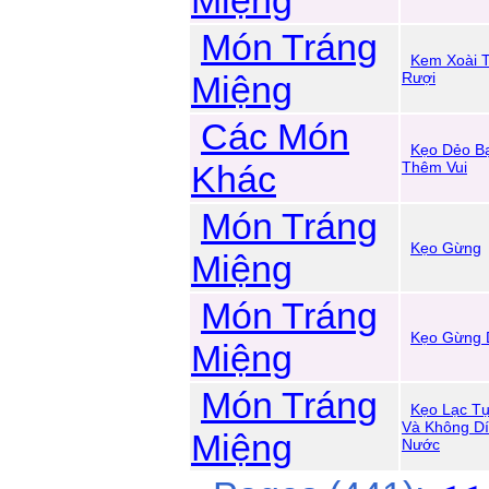
Miệng
Món Tráng
Kem Xoài 
Miệng
Rượi
Các Món
Kẹo Dẻo Bạ
Khác
Thêm Vui
Món Tráng
Kẹo Gừng
Miệng
Món Tráng
Kẹo Gừng 
Miệng
Món Tráng
Kẹo Lạc Tự
Và Không Dí
Miệng
Nước