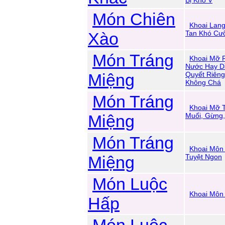
Bị Khô V
Món Chiên
Khoai Lang
Xào
Tan Khó Cư
Món Tráng
Khoai Mỡ 
Nước Hay D
Miệng
Quyết Riên
Không Chá
Món Tráng
Khoai Mỡ T
Miệng
Muối, Gừng,
Món Tráng
Khoai Môn
Miệng
Tuyệt Ngon
Món Luộc
Khoai Môn 
Hấp