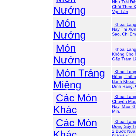
Như Trái Đấ
Nướng
Chút Theo 
Vạn Lần
Món
Khoai Lan
Này Thì Xứ
Nướng
Sao, Chị Em
Món
Khoai Lan
Không Cho 
Nướng
Gấp Trăm L
Món Tráng
Khoai Lan
Đông, Thêm
Miệng
Bánh Khoai
Dính Răng,
Các Món
Khoai Lang
Chuyển Màu
Khác
Này, Màu K
Mịn,
Các Món
Khoai Lang
Đừng Sấy T
Khác
2 Bước Nữa