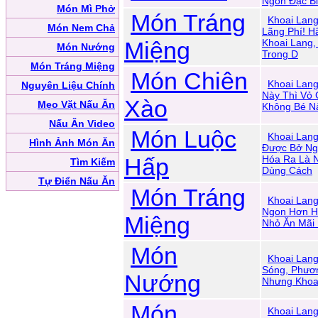
Ngon Đặc Bi
Món Mì Phở
Món Tráng
Khoai Lang
Món Nem Chả
Lãng Phí! 
Miệng
Khoai Lang,
Món Nướng
Trong D
Món Tráng Miệng
Món Chiên
Khoai Lan
Nguyên Liệu Chính
Này Thì Vỏ 
Xào
Mẹo Vặt Nấu Ăn
Không Bé N
Nấu Ăn Video
Món Luộc
Khoai Lan
Hình Ảnh Món Ăn
Được Bở Ng
Hấp
Hóa Ra Là N
Tìm Kiếm
Dùng Cách
Tự Điển Nấu Ăn
Món Tráng
Khoai Lan
Ngon Hơn H
Miệng
Nhỏ Ăn Mãi 
Món
Khoai Lan
Sóng, Phươ
Nướng
Nhưng Khoa
Món
Khoai Lan