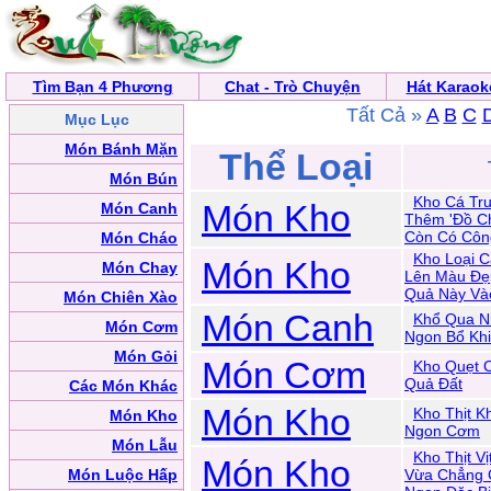
Tìm Bạn 4 Phương
Chat - Trò Chuyện
Hát Karaok
Tất Cả »
A
B
C
Mục Lục
Món Bánh Mặn
Thể Loại
Món Bún
Kho Cá Tr
Món Kho
Món Canh
Thêm 'Đồ Ch
Còn Có Côn
Món Cháo
Kho Loại 
Món Kho
Món Chay
Lên Màu Đẹ
Quả Này Và
Món Chiên Xào
Món Canh
Khổ Qua N
Món Cơm
Ngon Bổ Khi
Món Gỏi
Món Cơm
Kho Quẹt 
Quả Đất
Các Món Khác
Món Kho
Kho Thịt 
Món Kho
Ngon Cơm
Món Lẫu
Kho Thịt V
Món Kho
Món Luộc Hấp
Vừa Chẳng 