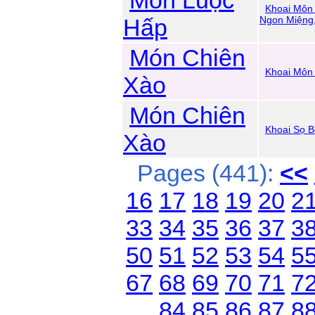
Món Luộc
Khoai Môn 
Hấp
Ngon Miệng
Món Chiên
Khoai Môn 
Xào
Món Chiên
Khoai Sọ B
Xào
Pages (441):
<<
16
17
18
19
20
2
33
34
35
36
37
3
50
51
52
53
54
5
67
68
69
70
71
7
84
85
86
87
8