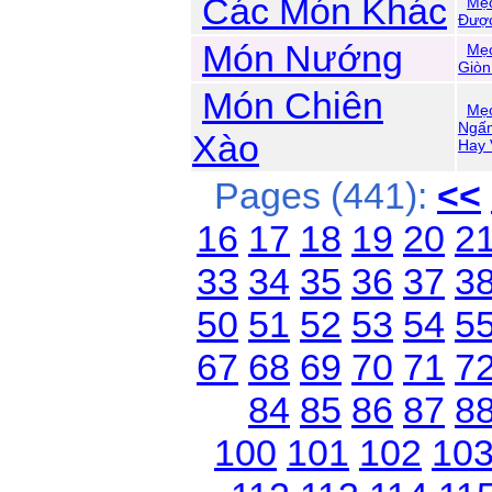
Các Món Khác
Mẹo
Được
Món Nướng
Mẹ
Giòn
Món Chiên
Mẹ
Ngấm
Xào
Hay 
Pages (441):
<<
16
17
18
19
20
2
33
34
35
36
37
3
50
51
52
53
54
5
67
68
69
70
71
7
84
85
86
87
8
100
101
102
10