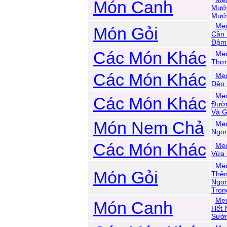
Món Canh
Mướp
Mướp
Mẹo
Món Gỏi
Cần
Đậm
Các Món Khác
Mẹo
Thơm
Các Món Khác
Mẹo
Dẻo
Mẹ
Các Món Khác
Đườn
Và G
Món Nem Chả
Mẹ
Ngon
Các Món Khác
Mẹo
Vừa 
Mẹo
Món Gỏi
Thêm
Ngon
Tron
Mẹ
Món Canh
Hết 
Sườ