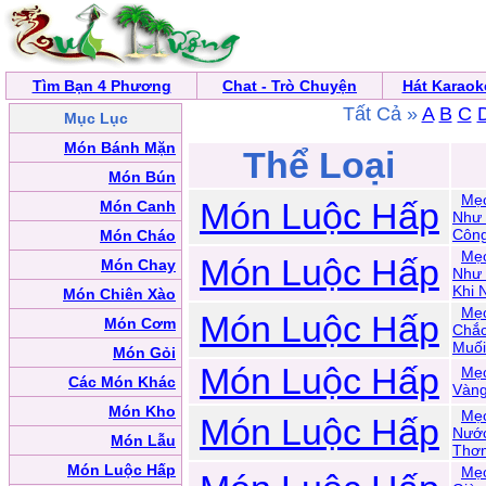
Tìm Bạn 4 Phương
Chat - Trò Chuyện
Hát Karaok
Tất Cả »
A
B
C
Mục Lục
Món Bánh Mặn
Thể Loại
Món Bún
Mẹo
Món Luộc Hấp
Món Canh
Như 
Công
Món Cháo
Mẹo
Món Luộc Hấp
Món Chay
Như 
Khi 
Món Chiên Xào
Mẹo
Món Luộc Hấp
Món Cơm
Chắc
Muối
Món Gỏi
Món Luộc Hấp
Mẹo
Các Món Khác
Vàng
Món Kho
Mẹo
Món Luộc Hấp
Nước
Món Lẫu
Thơm
Món Luộc Hấp
Mẹo