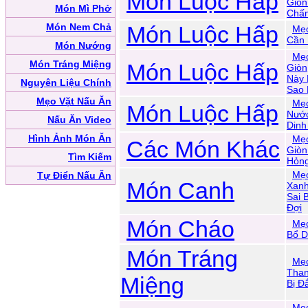
Món Luộc Hấp
Giòn
Món Mì Phở
Chấm
Món Nem Chả
Món Luộc Hấp
Mẹo
Cần 
Món Nướng
Mẹo
Món Tráng Miệng
Món Luộc Hấp
Giòn
Này 
Nguyên Liệu Chính
Sao
Mẹo Vặt Nấu Ăn
Mẹo
Món Luộc Hấp
Nước
Nấu Ăn Video
Dinh
Hình Ảnh Món Ăn
Mẹo
Các Món Khác
Giòn
Tìm Kiếm
Hỏn
Mẹ
Tự Điển Nấu Ăn
Món Canh
Xanh
Sai 
Đợi
Món Cháo
Mẹ
Bổ D
Món Tráng
Mẹo
Than
Miệng
Bị Đ
Mẹ