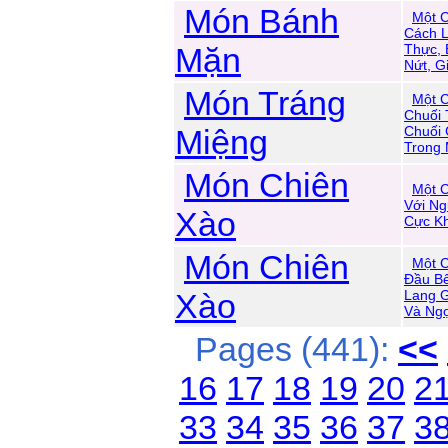
Món Bánh
Một C
Cách 
Mặn
Thực,
Nứt, G
Món Tráng
Một 
Chuối 
Miệng
Chuối 
Trong
Món Chiên
Một C
Với Ng
Xào
Cực Kh
Món Chiên
Một C
Đầu B
Xào
Lang G
Và Ngọ
Pages (441):
<<
16
17
18
19
20
2
33
34
35
36
37
3