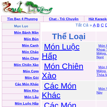
Tìm Bạn 4 Phương
Chat - Trò Chuyện
Hát Karaok
Tất Cả »
A
B
C
Mục Lục
Món Bánh Mặn
Thể Loại
Món Bún
Món Luộc
Món Canh
Món 
Khoai 
Món Cháo
Hấp
Miệng
Ngọt
Món Chay
Món Chiên
Món Chiên Xào
Món 
Miệng
Món Cơm
Xào
Thỏa 
Món Gỏi
Các Món
Các Món Khác
Món 
Món Kho
Khác
Này
Món Lẫu
Các Món
Món Luộc Hấp