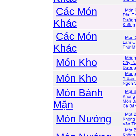
Các Món
Món X
Đều Th
Khác
Dưỡng 
Không
Các Món
Món 
Làm C
Khác
Thử M
Móng
Món Kho
Cầy, N
Dưỡng
Móng 
Món Kho
Ý Bạn
Ngon 
Món Bánh
Một B
Không
Mặn
Món B
Cả Bá
Một B
Món Nướng
Không
Vẫn T
Một B
Không