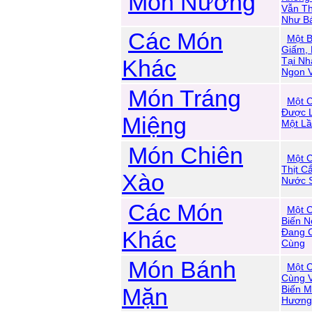
Món Nướng
Vẫn T
Như B
Các Món
Một B
Giấm,
Khác
Tại Nh
Ngon 
Món Tráng
Một C
Được 
Miệng
Một Lầ
Món Chiên
Một C
Thịt C
Xào
Nước S
Các Món
Một C
Biến N
Khác
Đang C
Cùng
Món Bánh
Một C
Cùng 
Mặn
Biến M
Hương