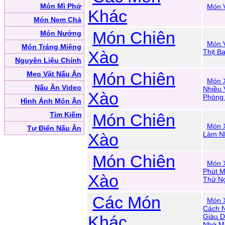
Món Mì Phở
Món 
Khác
Món Nem Chả
Món Chiên
Món Nướng
Món 
Món Tráng Miệng
Xào
Thịt B
Nguyên Liệu Chính
Món Chiên
Mẹo Vặt Nấu Ăn
Món X
Nấu Ăn Video
Nhiều 
Xào
Phòng
Hình Ảnh Món Ăn
Tìm Kiếm
Món Chiên
Món 
Tự Điển Nấu Ăn
Xào
Làm N
Món Chiên
Món 
Phút M
Xào
Thử Ng
Các Món
Món 
Cách 
Khác
Giàu D
Nhớ M