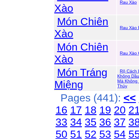
Rau Xào
Xào
Món Chiên
Rau Xào B
Xào
Món Chiên
Rau Xào 
Xào
Món Tráng
Rộ Cách 
Không Dầ
Miệng
Mà Không 
Thủy
Pages (441):
<<
16
17
18
19
20
2
33
34
35
36
37
3
50
51
52
53
54
5