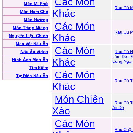
Các Món
Món Mì Phở
Rau Củ M
Khác
Món Nem Chả
Món Nướng
Các Món
Món Tráng Miệng
Rau Củ M
Khác
Nguyên Liệu Chính
Mẹo Vặt Nấu Ăn
Các Món
Nấu Ăn Video
Rau Củ N
Làm Đơn G
Khác
Hình Ảnh Món Ăn
Cũng Ngo
Tìm Kiếm
Các Món
Tự Điển Nấu Ăn
Rau Củ T
Khác
Món Chiên
Rau Củ T
Xào
Ấn Độ
Các Món
Rau Cuộ