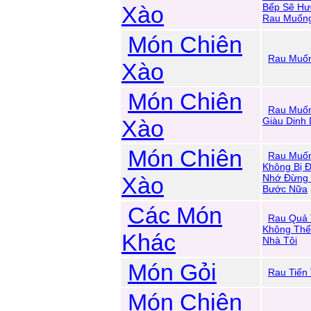
Xào
Bếp Sẽ Hư
Rau Muốn
Món Chiên
Rau Muốn
Xào
Món Chiên
Rau Muốn
Xào
Giàu Dinh
Món Chiên
Rau Muốn
Không Bị 
Xào
Nhớ Đừng 
Bước Nữa
Các Món
Rau Quả 
Không Thể
Khác
Nhà Tôi
Món Gỏi
Rau Tiến 
Món Chiên