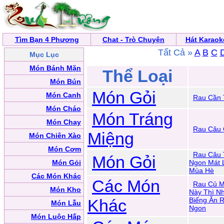
Tìm Bạn 4 Phương
Chat - Trò Chuyện
Hát Karaok
Tất Cả »
A
B
C
Mục Lục
Món Bánh Mặn
Thể Loại
Món Bún
Món Gỏi
Món Canh
Rau Cần 
Món Cháo
Món Tráng
Món Chay
Rau Câu 
Miệng
Món Chiên Xào
Món Cơm
Rau Câu 
Món Gỏi
Món Gỏi
Ngon Mát 
Mùa Hè
Các Món Khác
Các Món
Rau Củ M
Món Kho
Này Thì N
Khác
Biếng Ăn 
Món Lẫu
Ngon
Món Luộc Hấp