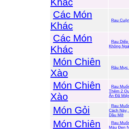
Khác
Các Món
Rau Cuộ
Khác
Các Món
Rau Diếp
Khác
Không Ng
Món Chiên
Râu Mực 
Xào
Món Chiên
Rau Muốn
Thêm 2 Qu
Xào
Ăn Đã Miệ
Rau Muố
Món Gỏi
Cách Này, 
Dầu Mỡ
Món Chiên
Rau Muốn
Màu Đen N