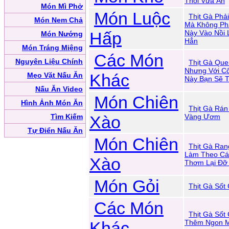
Thổi Vừa Ăn
Món Mì Phở
Món Luộc
Thịt Gà Phả
Món Nem Chả
Mà Không Ph
Hấp
Này Vào Nồi 
Món Nướng
Hẳn
Món Tráng Miệng
Các Món
Nguyên Liệu Chính
Thịt Gà Que
Nhưng Với C
Khác
Mẹo Vặt Nấu Ăn
Này Bạn Sẽ 
Nấu Ăn Video
Món Chiên
Hình Ảnh Món Ăn
Thịt Gà Rán
Tìm Kiếm
Xào
Vàng Ươm
Tự Điển Nấu Ăn
Món Chiên
Thịt Gà Ra
Làm Theo Cá
Xào
Thơm Lại Đỡ
Món Gỏi
Thịt Gà Sốt
Các Món
Thịt Gà Sốt
Khác
Thêm Ngon M