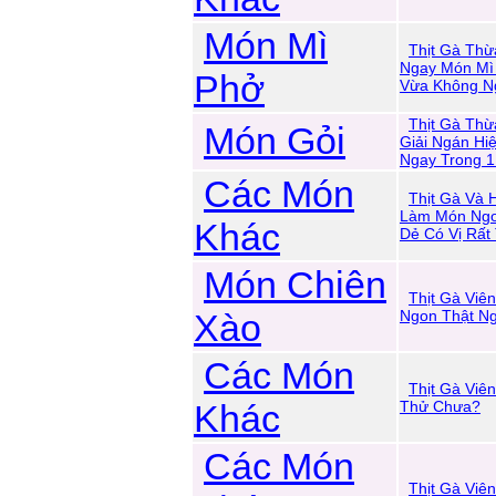
Món Mì
Thịt Gà Thừ
Ngay Món Mì
Phở
Vừa Không N
Thịt Gà Thừ
Món Gỏi
Giải Ngán Hi
Ngay Trong 1
Các Món
Thịt Gà Và 
Làm Món Ngo
Khác
Dẻ Có Vị Rất
Món Chiên
Thịt Gà Viên
Xào
Ngon Thật N
Các Món
Thịt Gà Viê
Khác
Thử Chưa?
Các Món
Thịt Gà Viê