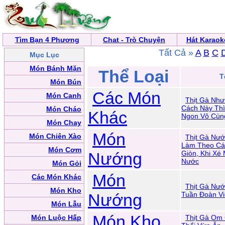
Tìm Bạn 4 Phương
Chat - Trò Chuyện
Hát Karaok
Tất Cả »
A
B
C
Mục Lục
Món Bánh Mặn
Thể Loại
T
Món Bún
Các Món
Món Canh
Thịt Gà Nh
Cách Này Thì
Món Cháo
Khác
Ngon Vô Cùn
Món Chay
Món
Món Chiên Xào
Thịt Gà Nướ
Làm Theo Cá
Món Cơm
Nướng
Giòn, Khi Xé
Nước
Món Gỏi
Món
Các Món Khác
Thịt Gà Nướ
Món Kho
Nướng
Tuần Đoàn V
Món Lẫu
Món Kho
Món Luộc Hấp
Thịt Gà Om 