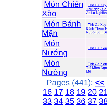
Món Chiên
Thịt Gà Xay
Thử Ngay Cô
Xào
Ăn Là Nghiền
Món Bánh
Thịt Gà Xa
Bánh Thơm N
Mặn
Người Lớn Đề
Món
Thịt Gà Xiê
Nướng
Món
Thịt Gà Xi
Thì Mềm Ngon
Nướng
Mê
Pages (441):
<<
16
17
18
19
20
2
33
34
35
36
37
3