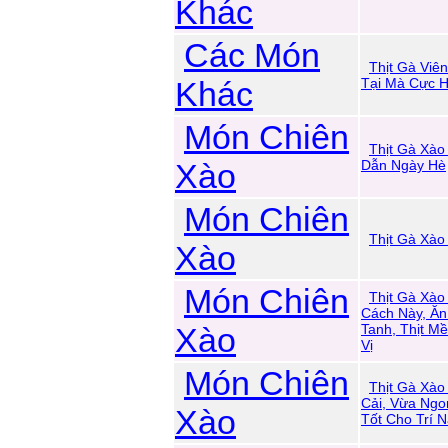
Khác
Các Món
Thịt Gà Viê
Khác
Tại Mà Cực 
Món Chiên
Thịt Gà Xà
Xào
Dẫn Ngày Hè
Món Chiên
Thịt Gà Xào
Xào
Món Chiên
Thịt Gà Xào
Cách Này, Ăn
Xào
Tanh, Thịt 
Vị
Món Chiên
Thịt Gà Xào
Cải, Vừa Ngo
Xào
Tốt Cho Trí 