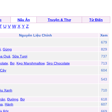
c
Nấu Ăn
Truyện & Thơ
Từ Điển
T
U
V
W
X
Y
Z
Nguyên Liệu Chính
Xem
679
i
,
Gừng
829
oa Quả
,
Sữa Tươi
737
olate
,
Bơ
,
Kẹo Marshmallow
,
Siro Chocolate
713
 Cây
604
543
êu Xanh
710
hân
,
Đường
,
Bơ
618
ua
,
Hành
607
à Rôt
669