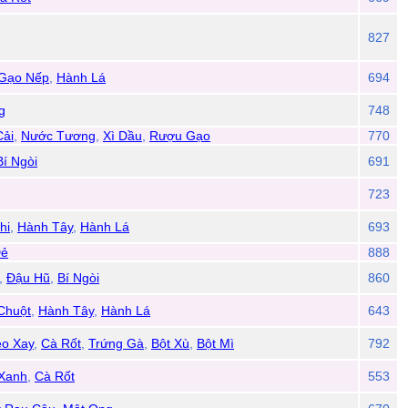
827
 Gạo Nếp
,
Hành Lá
694
g
748
Cải
,
Nước Tương
,
Xì Dầu
,
Rượu Gạo
770
Bí Ngòi
691
723
hi
,
Hành Tây
,
Hành Lá
693
Dẻ
888
,
Đậu Hũ
,
Bí Ngòi
860
Chuột
,
Hành Tây
,
Hành Lá
643
eo Xay
,
Cà Rốt
,
Trứng Gà
,
Bột Xù
,
Bột Mì
792
 Xanh
,
Cà Rốt
553