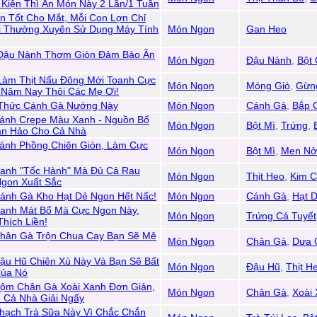
 Kiện Thì Ăn Món Này 2 Lần/1 Tuần
n Tốt Cho Mắt, Mỗi Con Lợn Chỉ
i Thường Xuyên Sử Dụng Máy Tính
Món Ngon
Gan Heo
Đậu Nành Thơm Giòn Đảm Bảo Ăn
Món Ngon
Đậu Nành
,
Bột
Làm Thịt Nấu Đông Mới Toanh Cực
Món Ngon
Móng Giò
,
Gừn
 Năm Nay Thôi Các Mẹ Ơi!
Thức Cánh Gà Nướng Này
Món Ngon
Cánh Gà
,
Bắp 
ánh Crepe Màu Xanh - Nguồn Bổ
Món Ngon
Bột Mì
,
Trứng
,
àn Hảo Cho Cả Nhà
ánh Phồng Chiên Giòn, Làm Cực
Món Ngon
Bột Mì
,
Men Nở
anh "Tốc Hành" Mà Đủ Cả Rau
Món Ngon
Thịt Heo
,
Kim C
Ngon Xuất Sắc
ánh Gà Kho Hạt Dẻ Ngon Hết Nấc!
Món Ngon
Cánh Gà
,
Hạt 
anh Mát Bổ Mà Cực Ngon Này,
Món Ngon
Trứng Cá Tuyết
hích Liền!
hân Gà Trộn Chua Cay Bạn Sẽ Mê
Món Ngon
Chân Gà
,
Dưa 
u Hũ Chiên Xù Này Và Bạn Sẽ Bất
Món Ngon
Đậu Hũ
,
Thịt H
Của Nó
ộm Chân Gà Xoài Xanh Đơn Giản,
Món Ngon
Chân Gà
,
Xoài
ể Cả Nhà Giải Ngấy
hạch Trà Sữa Này Vì Chắc Chắn