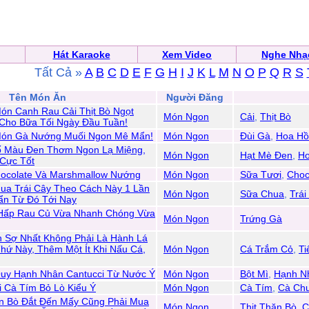
Hát Karaoke
Xem Video
Nghe Nhạ
Tất Cả »
A
B
C
D
E
F
G
H
I
J
K
L
M
N
O
P
Q
R
S
Tên Món Ăn
Người Đăng
n Canh Rau Cải Thịt Bò Ngọt
Món Ngon
Cải
,
Thịt Bò
Cho Bữa Tối Ngày Đầu Tuần!
ón Gà Nướng Muối Ngon Mê Mẩn!
Món Ngon
Đùi Gà
,
Hoa Hồ
ố Màu Đen Thơm Ngon Lạ Miệng,
Món Ngon
Hạt Mè Đen
,
H
Cực Tốt
ocolate Và Marshmallow Nướng
Món Ngon
Sữa Tươi
,
Choc
a Trái Cây Theo Cách Này 1 Lần
Món Ngon
Sữa Chua
,
Trái
ẩn Từ Đó Tới Nay
Hấp Rau Củ Vừa Nhanh Chóng Vừa
Món Ngon
Trứng Gà
 Sợ Nhất Không Phải Là Hành Lá
hứ Này, Thêm Một Ít Khi Nấu Cá,
Món Ngon
Cá Trắm Cỏ
,
Ti
uy Hạnh Nhân Cantucci Từ Nước Ý
Món Ngon
Bột Mì
,
Hạnh N
 Cà Tím Bỏ Lò Kiểu Ý
Món Ngon
Cà Tím
,
Cà Ch
n Bò Đắt Đến Mấy Cũng Phải Mua
Món Ngon
Thịt Thăn Bò
,
C