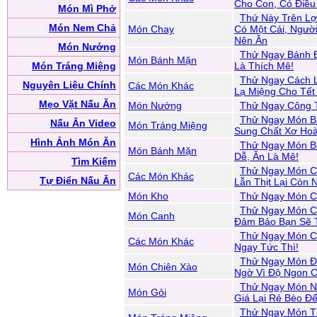
Cho Con, Có Điều
Món Mì Phở
Thứ Này Trên Lợ
Món Nem Chả
Món Chay
Có Một Cái, Ngườ
Nên Ăn
Món Nướng
Thử Ngay Bánh 
Món Bánh Mặn
Món Tráng Miệng
Là Thích Mê!
Thử Ngay Cách 
Nguyên Liệu Chính
Các Món Khác
Lạ Miệng Cho Tết
Mẹo Vặt Nấu Ăn
Món Nướng
Thử Ngay Công 
Thử Ngay Món B
Nấu Ăn Video
Món Tráng Miệng
Sung Chất Xơ Ho
Hình Ảnh Món Ăn
Thử Ngay Món B
Món Bánh Mặn
Dễ, Ăn Là Mê!
Tìm Kiếm
Thử Ngay Món C
Các Món Khác
Tự Điển Nấu Ăn
Lẫn Thịt Lại Còn 
Món Kho
Thử Ngay Món C
Thử Ngay Món C
Món Canh
Đảm Bảo Bạn Sẽ T
Thử Ngay Món C
Các Món Khác
Ngay Tức Thì!
Thử Ngay Món Đậ
Món Chiên Xào
Ngờ Vì Độ Ngon 
Thử Ngay Món N
Món Gỏi
Giá Lại Rẻ Bèo Đ
Thử Ngay Món T