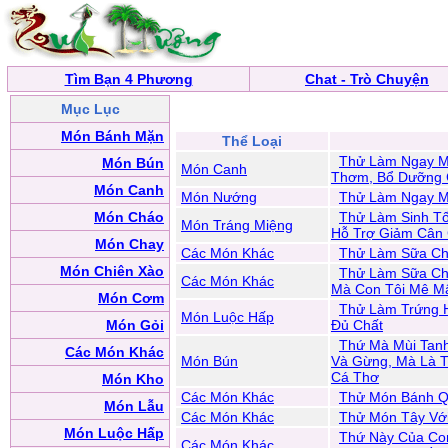
Tìm Bạn 4 Phương
Chat - Trò Chuyện
Mục Lục
Món Bánh Mặn
Thể Loại
Thử Làm Ngay Mó
Món Bún
Món Canh
Thơm, Bổ Dưỡng 
Món Canh
Món Nướng
Thử Làm Ngay M
Món Cháo
Thử Làm Sinh T
Món Tráng Miệng
Hỗ Trợ Giảm Cân 
Món Chay
Các Món Khác
Thử Làm Sữa Ch
Món Chiên Xào
Thử Làm Sữa Chu
Các Món Khác
Mà Con Tôi Mê M
Món Cơm
Thử Làm Trứng 
Món Luộc Hấp
Món Gỏi
Đủ Chất
Thứ Mà Mùi Tanh
Các Món Khác
Món Bún
Và Gừng, Mà Là T
Cá Thơ
Món Kho
Các Món Khác
Thử Món Bánh Q
Món Lẫu
Các Món Khác
Thử Món Tây Với
Món Luộc Hấp
Thứ Này Của Co
Các Món Khác