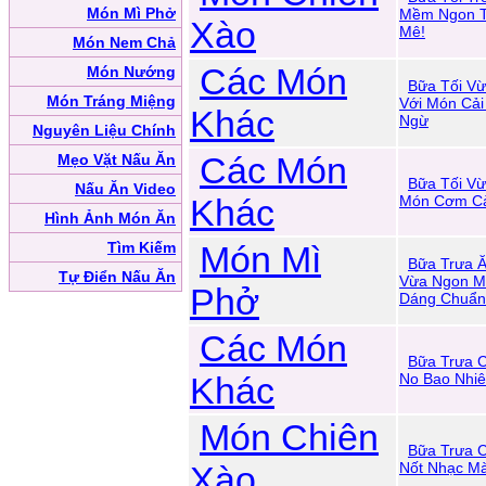
Món Mì Phở
Mềm Ngon T
Xào
Mê!
Món Nem Chả
Các Món
Món Nướng
Bữa Tối V
Món Tráng Miệng
Với Món Cả
Khác
Ngừ
Nguyên Liệu Chính
Các Món
Mẹo Vặt Nấu Ăn
Bữa Tối V
Nấu Ăn Video
Khác
Món Cơm Cà
Hình Ảnh Món Ăn
Tìm Kiếm
Món Mì
Bữa Trưa Ă
Tự Điển Nấu Ăn
Vừa Ngon M
Phở
Dáng Chuẩn
Các Món
Bữa Trưa C
Khác
No Bao Nhi
Món Chiên
Bữa Trưa 
Xào
Nốt Nhạc M