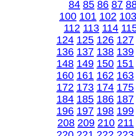
84
85
86
87
8
100
101
102
10
112
113
114
11
124
125
126
127
136
137
138
139
148
149
150
151
160
161
162
163
172
173
174
175
184
185
186
187
196
197
198
199
208
209
210
211
220
221
222
223