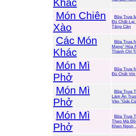
Khác
Món Chiên
Bữa Trưa 
Đủ Chất Lại
Xào
Tăng Cân
Các Món
Bữa Trưa 
Mạng" Hóa 
Khác
Thành Chỉ T
Món Mì
Bữa Trưa 
Phở
Đủ Chất Với
Món Mì
Bữa Trưa T
Làm Ăn Trư
Phở
Vào "Giải C
Món Mì
Bữa Trưa 
Theo Mà Đồ
Phở
Khen Ngon, 