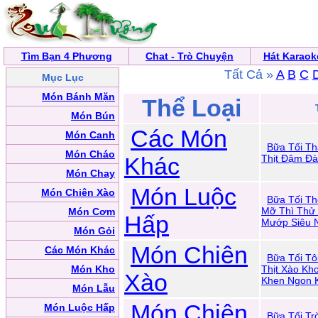
Tìm Bạn 4 Phương
Chat - Trò Chuyện
Hát Karaok
Tất Cả »
A
B
C
Mục Lục
Món Bánh Mặn
Thể Loại
Món Bún
Các Món
Món Canh
Bữa Tối Th
Món Cháo
Khác
Thịt Đậm Đà
Món Chay
Món Luộc
Món Chiên Xào
Bữa Tối Th
Mỡ Thì Thử
Món Cơm
Hấp
Mướp Siêu 
Món Gỏi
Món Chiên
Các Món Khác
Bữa Tối Tô
Món Kho
Thịt Xào Kh
Xào
Khen Ngon 
Món Lẫu
Món Chiên
Món Luộc Hấp
Bữa Tối Tr