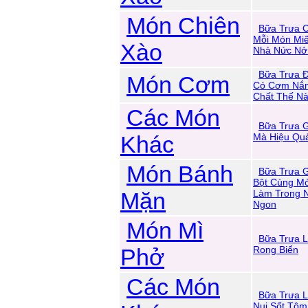
Món Chiên
Bữa Trưa C
Mỗi Món Mi
Xào
Nhà Nức Nở
Bữa Trưa Đ
Món Cơm
Có Cơm Nắm
Chất Thế Nà
Các Món
Bữa Trưa 
Khác
Mà Hiệu Qu
Món Bánh
Bữa Trưa 
Bột Cùng Mó
Mặn
Làm Trong 
Ngon
Món Mì
Bữa Trưa L
Phở
Rong Biển
Các Món
Bữa Trưa L
Nui Sốt Tô