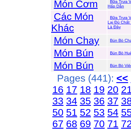
Món Cơm
Bữa Trưa 
Hấp Dẫn
Các Món
Bữa Trưa 
Lại Đủ Chất
Khác
Là Đây
Món Chay
Bún Bò Ch
Món Bún
Bún Bò Hu
Món Bún
Bún Bò Viê
Pages (441):
<<
16
17
18
19
20
2
33
34
35
36
37
3
50
51
52
53
54
5
67
68
69
70
71
7