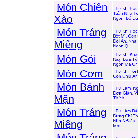
Món Chiên
Từ Khi Học
Tuần Nhà Tô
Xào
Ngon, Bổ Dư
Món Tráng
Từ Khi Học
Bột Mì, Con
Miệng
Đòi Ăn, Nhà 
Ngon Q
Từ Khi Kh
Món Gỏi
Này, Bữa Tố
Ngon Mà Ch
Món Cơm
Từ Khi Tôi
Con Chịu Ă
Món Bánh
Tự Làm 'Ng
Đơn Giản, V
Mặn
Thích
Món Tráng
Tự Làm Bá
Đừng Chỉ Th
Miệng
Nhớ 3 Điều,
Màu
Món Tráng