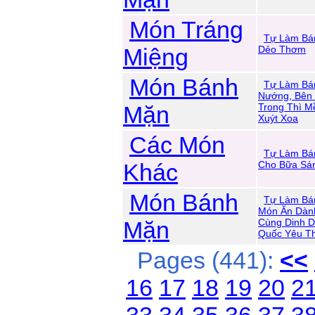
Món Tráng
Tự Làm Bá
Miệng
Dẻo Thơm
Món Bánh
Tự Làm Bá
Nướng, Bên 
Mặn
Trong Thì M
Xuýt Xoa
Các Món
Tự Làm Bá
Khác
Cho Bữa Sá
Món Bánh
Tự Làm Bá
Món Ăn Dàn
Mặn
Cùng Dinh 
Quốc Yêu Th
Pages (441):
<<
16
17
18
19
20
2