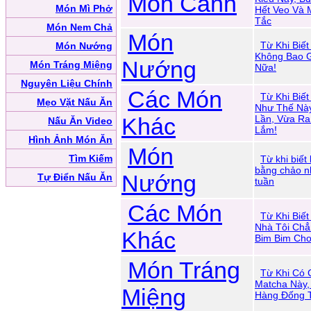
Món Canh
Món Mì Phở
Hết Veo Và 
Tắc
Món Nem Chả
Món
Từ Khi Biế
Món Nướng
Không Bao 
Nướng
Món Tráng Miệng
Nữa!
Nguyên Liệu Chính
Các Món
Từ Khi Biế
Mẹo Vặt Nấu Ăn
Như Thế Nà
Khác
Lần, Vừa Ra
Nấu Ăn Video
Lắm!
Hình Ảnh Món Ăn
Món
Tìm Kiếm
Từ khi biế
bằng chảo n
Nướng
Tự Điển Nấu Ăn
tuần
Các Món
Từ Khi Biế
Nhà Tôi Chẳ
Khác
Bim Bim Cho
Món Tráng
Từ Khi Có 
Matcha Này,
Miệng
Hàng Đống T