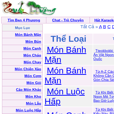
Tìm Bạn 4 Phương
Chat - Trò Chuyện
Hát Karaok
Tất Cả »
A
B
C
Mục Lục
Món Bánh Mặn
Thể Loại
Món Bún
Món Bánh
Món Canh
Tteokbokki
Ăn Vặt Ngon
Món Cháo
Mặn
Quốc
Món Chay
Món Bánh
Món Chiên Xào
Từ A-Z Các
Không Cần 
Món Cơm
Mặn
Gòn Chia Sẻ
Món Gỏi
Món Luộc
Các Món Khác
Từ Khi Biế
Món Kho
Ngon Mê Tơi
Hấp
Bao Giờ Luộ
Món Lẫu
Từ Khi Biế
Món Luộc Hấp
Kiểu Này, B