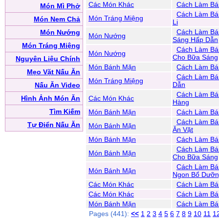
Các Món Khác
Cách Làm Bá
Món Mì Phở
Cách Làm Bá
Món Tráng Miệng
Món Nem Chả
Li
Cách Làm Bá
Món Nướng
Món Nướng
Sáng Hấp Dẫn
Món Tráng Miệng
Cách Làm Bá
Món Nướng
Cho Bữa Sáng
Nguyên Liệu Chính
Món Bánh Mặn
Cách Làm Bá
Mẹo Vặt Nấu Ăn
Cách Làm Bá
Món Tráng Miệng
Dẫn
Nấu Ăn Video
Cách Làm Bá
Hình Ảnh Món Ăn
Các Món Khác
Hàng
Tìm Kiếm
Món Bánh Mặn
Cách Làm Bá
Cách Làm Bán
Tự Điển Nấu Ăn
Món Bánh Mặn
Ăn Vặt
Món Bánh Mặn
Cách Làm Bán
Cách Làm Bán
Món Bánh Mặn
Cho Bữa Sáng
Cách Làm Bá
Món Bánh Mặn
Ngon Bổ Dưỡng
Các Món Khác
Cách Làm Bá
Các Món Khác
Cách Làm Bá
Món Bánh Mặn
Cách Làm Bá
Pages (441):
<<
1
2
3
4
5
6
7
8
9
10
11
1