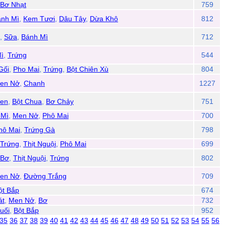
Bơ Nhạt
759
ánh Mì
,
Kem Tươi
,
Dâu Tây
,
Dừa Khô
812
,
Sữa
,
Bánh Mì
712
ì
,
Trứng
544
Gối
,
Pho Mai
,
Trứng
,
Bột Chiên Xù
804
en Nở
,
Chanh
1227
en
,
Bột Chua
,
Bơ Chảy
751
 Mì
,
Men Nở
,
Phô Mai
700
hô Mai
,
Trứng Gà
798
Trứng
,
Thịt Nguội
,
Phô Mai
699
Bơ
,
Thịt Nguội
,
Trứng
802
en Nở
,
Đường Trắng
709
ột Bắp
674
át
,
Men Nở
,
Bơ
732
uối
,
Bột Bắp
952
35
36
37
38
39
40
41
42
43
44
45
46
47
48
49
50
51
52
53
54
55
56