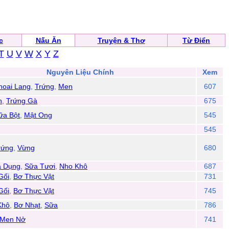
c
Nấu Ăn
Truyện & Thơ
Từ Điển
T
U
V
W
X
Y
Z
Nguyên Liệu Chính
Xem
hoai Lang
,
Trứng
,
Men
607
n
,
Trứng Gà
675
ữa Bột
,
Mật Ong
545
545
rứng
,
Vừng
680
a Dụng
,
Sữa Tươi
,
Nho Khô
687
Gối
,
Bơ Thực Vật
731
Gối
,
Bơ Thực Vật
745
Khô
,
Bơ Nhạt
,
Sữa
786
Men Nở
741