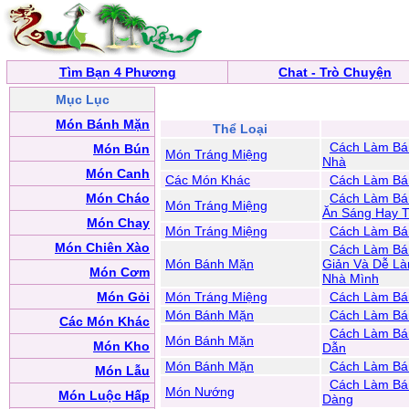
Tìm Bạn 4 Phương
Chat - Trò Chuyện
Mục Lục
Món Bánh Mặn
Thể Loại
Cách Làm Bá
Món Bún
Món Tráng Miệng
Nhà
Món Canh
Các Món Khác
Cách Làm Bá
Món Cháo
Cách Làm Bá
Món Tráng Miệng
Ăn Sáng Hay 
Món Chay
Món Tráng Miệng
Cách Làm Bán
Món Chiên Xào
Cách Làm Bá
Món Bánh Mặn
Giản Và Dễ Là
Món Cơm
Nhà Mình
Món Gỏi
Món Tráng Miệng
Cách Làm Bá
Món Bánh Mặn
Cách Làm Bá
Các Món Khác
Cách Làm Bá
Món Bánh Mặn
Món Kho
Dẫn
Món Bánh Mặn
Cách Làm Bá
Món Lẫu
Cách Làm Bá
Món Nướng
Món Luộc Hấp
Dàng