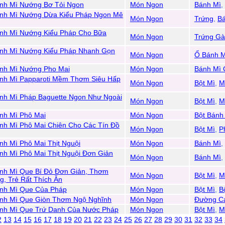
nh Mì Nướng Bơ Tỏi Ngon
Món Ngon
Bánh Mì
,
nh Mì Nướng Dừa Kiểu Pháp Ngon Mê
Món Ngon
Trứng
,
B
nh Mì Nướng Kiểu Pháp Cho Bữa
Món Ngon
Trứng Gà
nh Mì Nướng Kiểu Pháp Nhanh Gọn
Món Ngon
Ổ Bánh M
nh Mì Nướng Pho Mai
Món Ngon
Bánh Mì 
nh Mì Papparoti Mềm Thơm Siêu Hấp
Món Ngon
Bột Mì
,
M
nh Mì Pháp Baguette Ngon Như Ngoài
Món Ngon
Bột Mì
,
M
nh Mì Phô Mai
Món Ngon
Bột Bánh
h Mì Phô Mai Chiên Cho Các Tín Đồ
Món Ngon
Bột Mì
,
P
h Mì Phô Mai Thịt Nguội
Món Ngon
Bánh Mì
,
h Mì Phô Mai Thịt Nguội Đơn Giản
Món Ngon
Bánh Mì
,
nh Mì Que Bí Đỏ Đơn Giản, Thơm
Món Ngon
Bột Mì
,
M
, Trẻ Rất Thích Ăn
nh Mì Que Của Pháp
Món Ngon
Bột Mì
,
B
nh Mì Que Giòn Thơm Ngộ Nghĩnh
Món Ngon
Đường C
nh Mì Que Trứ Danh Của Nước Pháp
Món Ngon
Bột Mì
,
M
2
13
14
15
16
17
18
19
20
21
22
23
24
25
26
27
28
29
30
31
32
33
34