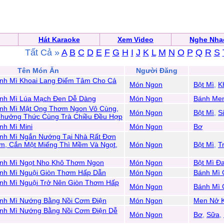
Hát Karaoke
Xem Video
Nghe Nhạ
Tất Cả »
A
B
C
D
E
F
G
H
I
J
K
L
M
N
O
P
Q
R
S
Tên Món Ăn
Người Đăng
nh Mì Khoai Lang Điểm Tâm Cho Cả
Món Ngon
Bột Mì
,
K
nh Mì Lúa Mạch Đen Dễ Dàng
Món Ngon
Bánh Me
nh Mì Mật Ong Thơm Ngon Vô Cùng,
Món Ngon
Bột Mì
,
S
Thưởng Thức Cùng Trà Chiều Đều Hợp
h Mì Mini
Món Ngon
Bơ
nh Mì Ngắn Nướng Tại Nhà Rất Đơn
m, Cắn Một Miếng Thì Mềm Và Ngọt,
Món Ngon
Bột Mì
,
T
nh Mì Ngọt Nho Khô Thơm Ngon
Món Ngon
Bột Mì Đ
nh Mì Nguội Giòn Thơm Hấp Dẫn
Món Ngon
Bánh Mì 
nh Mì Nguội Trở Nên Giòn Thơm Hấp
Món Ngon
Bánh Mì 
nh Mì Nướng Bằng Nồi Cơm Điện
Món Ngon
Men Nở 
nh Mì Nướng Bằng Nồi Cơm Điện Dễ
Món Ngon
Bơ
,
Sữa
,