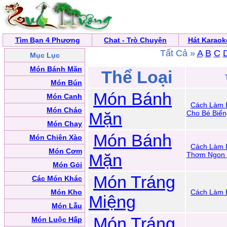
Tìm Bạn 4 Phương
Chat - Trò Chuyện
Hát Karaok
Tất Cả »
A
B
C
Mục Lục
Món Bánh Mặn
Thể Loại
Món Bún
Món Bánh
Món Canh
Cách Làm 
Món Cháo
Mặn
Cho Bé Biến
Món Chay
Món Bánh
Món Chiên Xào
Cách Làm 
Món Cơm
Mặn
Thơm Ngon 
Món Gỏi
Món Tráng
Các Món Khác
Món Kho
Cách Làm 
Miệng
Món Lẫu
Món Tráng
Món Luộc Hấp