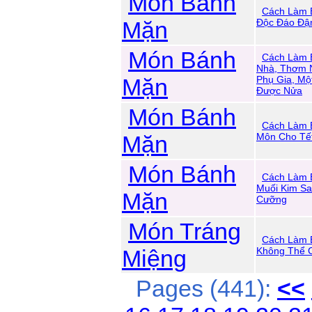
Món Bánh
Cách Làm 
Mặn
Độc Đáo Đậ
Món Bánh
Cách Làm 
Nhà, Thơm 
Mặn
Phụ Gia, Mộ
Được Nửa
Món Bánh
Cách Làm 
Mặn
Môn Cho Tế
Món Bánh
Cách Làm 
Muối Kim S
Mặn
Cưỡng
Món Tráng
Cách Làm 
Miệng
Không Thể 
Pages (441):
<<