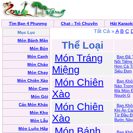
Tìm Bạn 4 Phương
Chat - Trò Chuyện
Hát Karaok
Tất Cả »
A
B
C
Mục Lục
Món Bánh Mặn
Thể Loại
Món Bún
Món Tráng
Món Canh
Bạn Đã 
Nổi Tiến
Món Cháo
Miệng
Hơn Cả T
Siêu Đơn
Món Chay
Món Chiên
Món Chiên Xào
Bạn Khô
Nào Tron
Món Cơm
Xào
Mà Món Đ
Người G
Món Gỏi
Món Chiên
Các Món Khác
Bạn Khô
Khi Ăn C
Món Kho
Xào
Từ Đầu Đ
Bước Này
Món Lẫu
Món Bánh
Món Luộc Hấp
Bạn Khôn