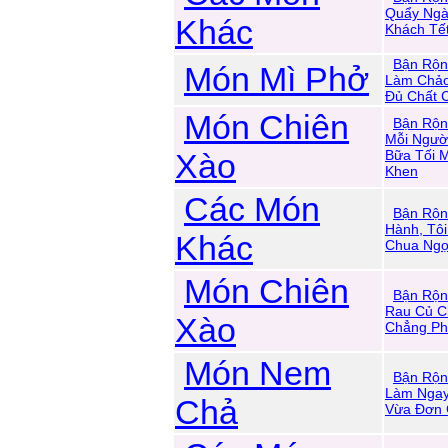
Quẩy Ngà
Khác
Khách Tế
Bận Rộn
Món Mì Phở
Làm Chảo
Đủ Chất 
Món Chiên
Bận Rộn
Mỗi Ngườ
Xào
Bữa Tối 
Khen
Các Món
Bận Rộn
Hành, Tô
Khác
Chua Ngọ
Món Chiên
Bận Rộn
Rau Củ C
Xào
Chẳng Ph
Món Nem
Bận Rộn
Làm Ngay
Chả
Vừa Đơn 