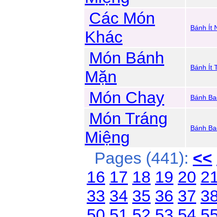
Các Món
Bánh Ít
Khác
Món Bánh
Bánh Ít
Mặn
Món Chay
Bánh Ba
Món Tráng
Bánh Ba
Miệng
Pages (441):
<<
16
17
18
19
20
2
33
34
35
36
37
3
50
51
52
53
54
5