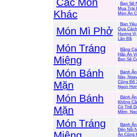
Các Món
Bạn Sẽ 
Mua Trái 
Khác
Món Ăn C
Bạn Yêu
Món Mì Phở
Qua Cách
Hương Vị
Lần Đầ
Món Tráng
Bằng Cá
Hấp Ăn V
Miệng
Bạn Sẽ C
Món Bánh
Bánh Ăn
Này, Nga
Mặn
Cũng Đổ 
Ngon Hơ
Món Bánh
Bánh Ăn
Không Cầ
Mặn
Có Thể D
Mềm, Ng
Món Tráng
Bánh Ăn
Đến Nỗi 
Miệng
Ăn Cũng 