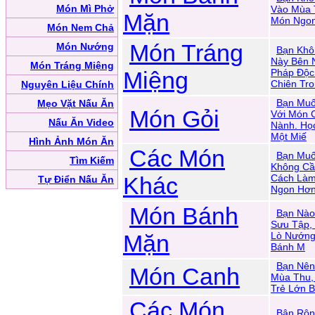
Món Mì Phở
Vào Mùa 
Mặn
Món Ngo
Món Nem Chả
Món Tráng
Món Nướng
Bạn Khô
Này Bên 
Món Tráng Miệng
Miệng
Pháp Độc
Chiên Tro
Nguyên Liệu Chính
Bạn Muố
Mẹo Vặt Nấu Ăn
Món Gỏi
Với Món 
Nấu Ăn Video
Nành. Họ
Một Miế
Hình Ảnh Món Ăn
Các Món
Bạn Muố
Tìm Kiếm
Không Cầ
Khác
Cách Làm
Tự Điển Nấu Ăn
Ngon Hơ
Món Bánh
Bạn Nào
Sưu Tập,
Mặn
Lò Nướng
Bánh M
Bạn Nên
Món Canh
Mùa Thu, 
Trẻ Lớn 
Các Món
Bận Rộn 