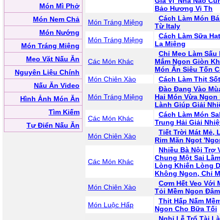
Gia Vị 'Nhà Nào Cũ
Món Mì Phở
Bảo Hương Vị Th
Cách Làm Món Bá
Món Nem Chả
Món Tráng Miệng
Từ Italy
Món Nướng
Cách Làm Sữa Hạt
Món Tráng Miệng
Lạ Miệng
Món Tráng Miệng
Chỉ Mẹo Làm Sấu
Mẹo Vặt Nấu Ăn
Các Món Khác
Mắm Ngon Giòn Kh
Món Ăn Siêu Tốn 
Nguyên Liệu Chính
Món Chiên Xào
Cách Làm Thịt Số
Nấu Ăn Video
Đào Đang Vào Mù
Món Tráng Miệng
Hai Món Vừa Ngon 
Hình Ảnh Món Ăn
Lành Giúp Giải Nhi
Tìm Kiếm
Cách Làm Món Sal
Các Món Khác
Trung Hải Giải Nhi
Tự Điển Nấu Ăn
Tiết Trời Mát Mẻ
Món Chiên Xào
Rim Mặn Ngọt 'Ngon
Nhiều Bà Nội Trợ
Chung Một Sai Lầm
Các Món Khác
Lòng Khiến Lòng D
Không Ngon, Chỉ 
Cơm Hết Veo Với 
Món Chiên Xào
Tỏi Mềm Ngon Đậm
Thịt Hấp Nấm Mề
Món Luộc Hấp
Ngon Cho Bữa Tối
Nghỉ Lễ Trổ Tài 