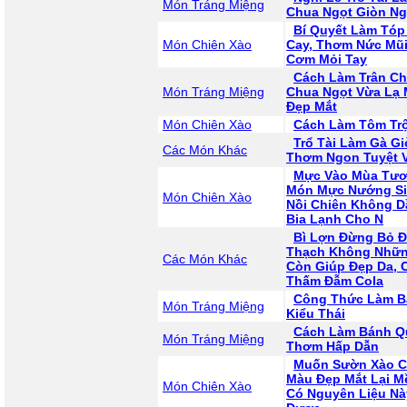
Món Tráng Miệng
Chua Ngọt Giòn N
Bí Quyết Làm Tóp
Món Chiên Xào
Cay, Thơm Nức Mũi
Cơm Mỏi Tay
Cách Làm Trân C
Món Tráng Miệng
Chua Ngọt Vừa Lạ 
Đẹp Mắt
Món Chiên Xào
Cách Làm Tôm Tr
Trổ Tài Làm Gà G
Các Món Khác
Thơm Ngon Tuyệt V
Mực Vào Mùa Tươi
Món Mực Nướng Si
Món Chiên Xào
Nồi Chiên Không D
Bia Lạnh Cho N
Bì Lợn Đừng Bỏ Đ
Thạch Không Nhữn
Các Món Khác
Còn Giúp Đẹp Da, 
Thấm Đẫm Cola
Công Thức Làm B
Món Tráng Miệng
Kiểu Thái
Cách Làm Bánh Qu
Món Tráng Miệng
Thơm Hấp Dẫn
Muốn Sườn Xào C
Màu Đẹp Mắt Lại M
Món Chiên Xào
Có Nguyên Liệu Nà