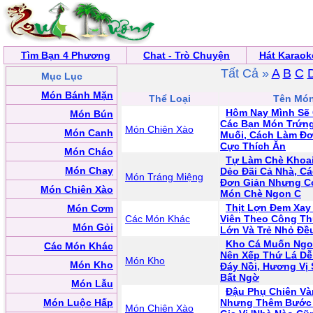
Tìm Bạn 4 Phương
Chat - Trò Chuyện
Hát Karaok
Tất Cả »
A
B
C
Mục Lục
Món Bánh Mặn
Thể Loại
Tên Mó
Hôm Nay Mình Sẽ 
Món Bún
Các Bạn Món Trứn
Món Chiên Xào
Món Canh
Muối, Cách Làm Đơ
Cực Thích Ăn
Món Cháo
Tự Làm Chè Khoa
Món Chay
Dẻo Đãi Cả Nhà, C
Món Tráng Miệng
Đơn Giản Nhưng Có
Món Chiên Xào
Món Chè Ngon C
Thịt Lợn Đem Xay
Món Cơm
Các Món Khác
Viên Theo Công Th
Món Gỏi
Lớn Và Trẻ Nhỏ Đề
Kho Cá Muốn Ngo
Các Món Khác
Nên Xếp Thứ Lá Dễ
Món Kho
Món Kho
Đáy Nồi, Hương Vị
Bất Ngờ
Món Lẫu
Đậu Phụ Chiên V
Món Luộc Hấp
Nhưng Thêm Bước 
Món Chiên Xào