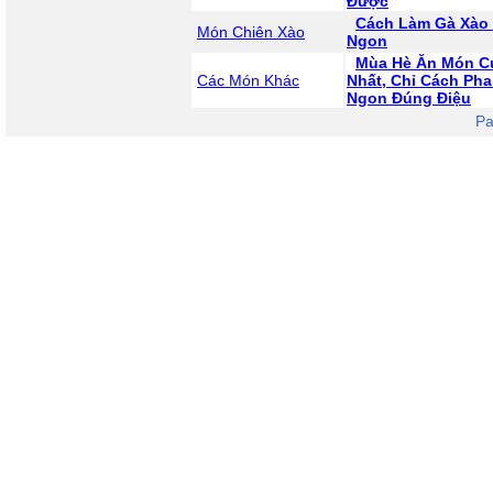
Được
Cách Làm Gà Xào
Món Chiên Xào
Ngon
Mùa Hè Ăn Món C
Các Món Khác
Nhất, Chỉ Cách Ph
Ngon Đúng Điệu
Pa