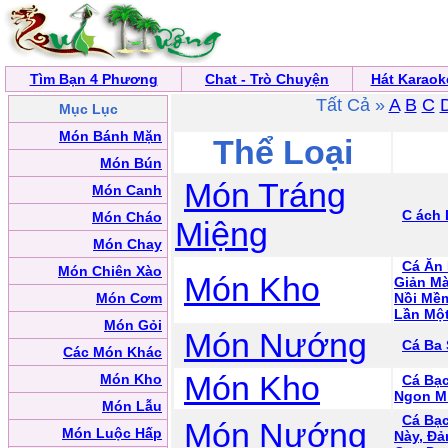
Tìm Bạn 4 Phương
Chat - Trò Chuyện
Hát Karaok
Tất Cả »
A
B
C
Mục Lục
Món Bánh Mặn
Thể Loại
Món Bún
Món Tráng
Món Canh
C ách
Món Cháo
Miệng
Món Chay
Cá Ăn 
Món Chiên Xào
Món Kho
Giản Mà
Món Cơm
Nồi Mềm
Lần Một
Món Gỏi
Món Nướng
Cá Ba
Các Món Khác
Món Kho
Món Kho
Cá Bạ
Ngon M
Món Lẫu
Cá Bạ
Món Nướng
Món Luộc Hấp
Này, Đả