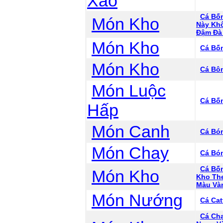
Xào
Cá Bố
Món Kho
Này Kh
Đậm Đà
Món Kho
Cá Bố
Món Kho
Cá Bô
Món Luộc
Cá Bố
Hấp
Món Canh
Cá Bó
Món Chay
Cá Bó
Cá Bố
Món Kho
Kho The
Màu Và
Món Nướng
Cá Ca
Cá Ch