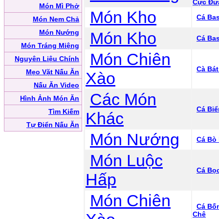
Cực Đư
Món Mì Phở
Món Kho
Cá Ba
Món Nem Chả
Món Nướng
Món Kho
Cá Ba
Món Tráng Miệng
Món Chiên
Nguyên Liệu Chính
Cà Bát
Mẹo Vặt Nấu Ăn
Xào
Nấu Ăn Video
Các Món
Hình Ảnh Món Ăn
Cá Biể
Tìm Kiếm
Khác
Tự Điển Nấu Ăn
Món Nướng
Cá Bò
Món Luộc
Cá Bọ
Hấp
Món Chiên
Cá Bố
Chê