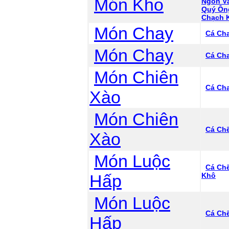
Món Kho
Ngon V
Quý Ông
Chạch 
Món Chay
Cá Ch
Món Chay
Cá Ch
Món Chiên
Cá Cha
Xào
Món Chiên
Cá Chẽ
Xào
Món Luộc
Cá Ch
Hấp
Khô
Món Luộc
Cá Ch
Hấp