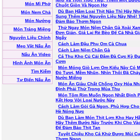
Nhỏ Và Trộn Trực Tiếp, Thêm Một Bước
Món Mì Phở
Chuột Giòn Và Ngon Hơ
Dù Bạn Hầm Loại Thịt Nào Thì Hãy N
Món Nem Chả
Sung Thêm Hai Nguyên Liệu Này Nhé! T
Món Nướng
Đảm Bảo Thơm Ngon
Thử Ngay Món Nộm Chân Gà Xoài Xa
Món Tráng Miệng
Đơn Giản, Giá Lại Rẻ Bèo Để Cả Nhà Gi
Nguyên Liệu Chính
Ngấy
Cách Làm Đậu Phụ Om Cà Chua
Mẹo Vặt Nấu Ăn
Cách Làm Nộm Chân Gà
Nấu Ăn Video
Cá Thu Kho Củ Cải Đậm Đà Cực Kỳ Đ
Cơm
Hình Ảnh Món Ăn
Món Móng Giò Lợn Om Kiểu Này Có 
Tìm Kiếm
Đỏ Tươi, Mềm Nhũn, Nhìn Thôi Đã Chả
Nước Miếng
Tự Điển Nấu Ăn
Món Ăn Giàu Chất Chống Oxy Hóa Nh
Định Phải Thử Trong Mùa Thu
Món Tôm Rim Muốn Ngon Nhất Định P
Kết Hợp Với Loại Nước Này
Cách Làm Gỏi Gà Ngon, Phù Hợp Cho
Hè Nóng Nực
Dù Bạn Làm Món Thịt Lợn Kho Hay H
Hãy Thêm Bước Này Trước Khi Cho Và
Để Đảm Bảo Thịt Tan
Tuyệt Chiêu Kho Cá Khử Được Mùi C
Thơm Ngon