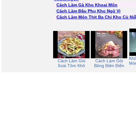
Cách Làm Gà Kho Khoai Môn
Cách Làm Đậu Phụ Kho Ngũ Vị
Cách Làm Món Thịt Ba Chỉ Kho Củ Ni
Khô
Cách Làm Gỏi
Cách Làm Gỏi
Món
Xoài Tôm Khô
Bông Điên Điển