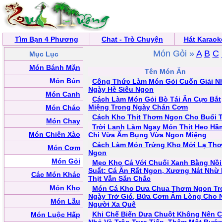
Tìm Bạn 4 Phương
Chat - Trò Chuyện
Hát Karaok
Món Gỏi »
A
B
C
Mục Lục
Món Bánh Mặn
Tên Món Ăn
Món Bún
Công Thức Làm Món Gỏi Cuốn Giải Nh
Ngày Hè Siêu Ngon
Món Canh
Cách Làm Món Gỏi Bò Tái Ăn Cực Bắt
Miệng Trong Ngày Chán Cơm
Món Cháo
Cách Kho Thịt Thơm Ngon Cho Buổi T
Món Chay
Trời Lạnh Làm Ngay Món Thịt Heo Hầ
Món Chiên Xào
Chi Vừa Ấm Bụng Vừa Ngon Miệng
Cách Làm Món Trứng Kho Mới Lạ Th
Món Cơm
Ngon
Món Gỏi
Mẹo Kho Cá Với Chuối Xanh Bằng Nồi
Suất: Cá Ăn Rất Ngon, Xương Nát Nhừ
Các Món Khác
Thịt Vẫn Săn Chắc
Món Kho
Món Cá Kho Dưa Chua Thơm Ngon Tr
Ngày Trở Gió, Bữa Cơm Ấm Lòng Cho
Món Lẫu
Người Xa Quê
Khi Chế Biến Dưa Chuột Không Nên C
Món Luộc Hấp