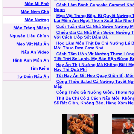
Món Mì Phở
Cách Làm Bánh Cupcake Caramel Kh
Ngon
Món Nem Chả
Mẹo Vặt Trong Bếp: Bí Quyết Nướng 
Món Nướng
Lại Mềm Ẩm Ngọt Thơm Xuất Sắc Như 
Cuối Tuần Đãi Cả Nhà Sườn Nướng 
Món Tráng Miệng
Chiêu Đãi Cả Nhà Món Sườn Nướng 
Nguyên Liệu Chính
Với Cách Ướp Sốt Đậm Đà
Học Làm Món Thịt Ba Chỉ Nướng Lá 
Mẹo Vặt Nấu Ăn
Mới Thực Đơn Cơm Nhà
Nấu Ăn Video
Cách Tẩm Ướp Vịt Nướng Thơm Lừng 
Tiết Trời Se Lạnh, Mẹ Bận Rộn Đừng B
Hình Ảnh Món Ăn
Hay Ăn Thịt Nướng Mà Không Biết M
Tìm Kiếm
Này Thì Quá Phí
Tối Nay Ăn Gì: Heo Quay Giòn Bì, M
Tự Điển Nấu Ăn
Công Thức Salad Cá Nướng Tuyệt Ng
Mập
Công Thức Gà Nướng Giòn, Thơm Ng
Thịt Ba Chỉ Có 1 Cách Nấu Mới, Khô
Sẽ Rất Giòn, Không Béo, Hàng Xóm Ng