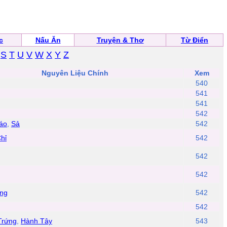
c
Nấu Ăn
Truyện & Thơ
Từ Điển
S
T
U
V
W
X
Y
Z
Nguyên Liệu Chính
Xem
540
541
541
542
áo
,
Sả
542
Chỉ
542
542
542
ang
542
542
Trứng
,
Hành Tây
543