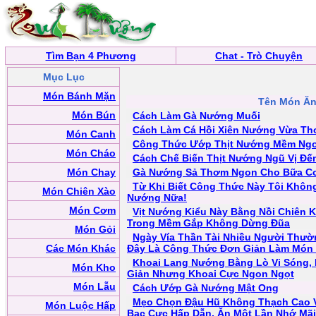
Tìm Bạn 4 Phương
Chat - Trò Chuyện
Mục Lục
Món Bánh Mặn
Tên Món Ă
Món Bún
Cách Làm Gà Nướng Muối
Cách Làm Cá Hồi Xiên Nướng Vừa T
Món Canh
Công Thức Ướp Thịt Nướng Mềm Ng
Món Cháo
Cách Chế Biến Thịt Nướng Ngũ Vị Đế
Món Chay
Gà Nướng Sả Thơm Ngon Cho Bữa Cơ
Từ Khi Biết Công Thức Này Tôi Khôn
Món Chiên Xào
Nướng Nữa!
Món Cơm
Vịt Nướng Kiểu Này Bằng Nồi Chiên 
Trong Mềm Gắp Không Dừng Đũa
Món Gỏi
Ngày Vía Thần Tài Nhiều Người Thư
Các Món Khác
Đây Là Công Thức Đơn Giản Làm Món
Khoai Lang Nướng Bằng Lò Vi Sóng,
Món Kho
Giản Nhưng Khoai Cực Ngon Ngọt
Món Lẫu
Cách Ướp Gà Nướng Mật Ong
Mẹo Chọn Đậu Hũ Không Thạch Cao 
Món Luộc Hấp
Bạc Cực Hấp Dẫn, Ăn Một Lần Nhớ Mãi