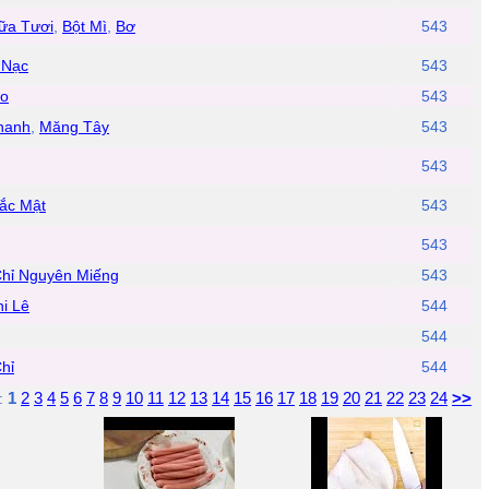
ữa Tươi
,
Bột Mì
,
Bơ
543
 Nạc
543
o
543
hanh
,
Măng Tây
543
543
ắc Mật
543
543
Chỉ Nguyên Miếng
543
i Lê
544
544
Chỉ
544
1
2
3
4
5
6
7
8
9
10
11
12
13
14
15
16
17
18
19
20
21
22
23
24
>>
: