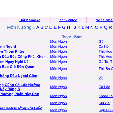
Hát Karaoke
Xem Video
Nghe Nhạ
Món Nướng »
A
B
C
D
E
F
G
H
I
J
K
L
M
N
O
P
Q
R
n
Người Đăng
Món Ngon
Gà
hơm Ngon!
Món Ngon
Cá Hồi
on Thơm Phức
Món Ngon
Thịt Heo
n Đầu Bếp Cũng Phải Khen
Món Ngon
Thịt Heo
m Ngày Nghỉ Lễ
Món Ngon
Gà Ta
,
T
g Bao Giờ Đến Quán
Món Ngon
Thịt Ba 
Không Dầu Ngoài Giòn,
Món Ngon
Vịt
ờng Cúng Cá Lóc Nướng,
Món Ngon
Cá Lóc
 Này Bằng N
 Phương Pháp Này Đơn
Món Ngon
Khoai L
Món Ngon
Đùi Gà
Và Cách Nướng Với Giấy
Món Ngon
Đậu Hũ 