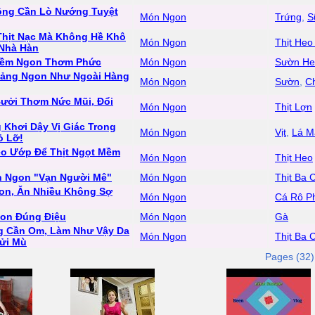
ông Cần Lò Nướng Tuyệt
Món Ngon
Trứng
,
S
Thịt Nạc Mà Không Hề Khô
Món Ngon
Thịt Heo
Nhà Hàn
Mềm Ngon Thơm Phức
Món Ngon
Sườn He
Tảng Ngon Như Ngoài Hàng
Món Ngon
Sườn
,
C
Bưởi Thơm Nức Mũi, Đổi
Món Ngon
Thịt Lợn
Khơi Dậy Vị Giác Trong
Món Ngon
Vịt
,
Lá M
ỏ Lỡ!
ẹo Ướp Để Thịt Ngọt Mềm
Món Ngon
Thịt Heo
ón Ngon "Vạn Người Mê"
Món Ngon
Thịt Ba 
on, Ăn Nhiều Không Sợ
Món Ngon
Cá Rô Ph
on Đúng Điệu
Món Ngon
Gà
ng Cần Om, Làm Như Vậy Da
Món Ngon
Thịt Ba 
ửi Mù
Pages (32)