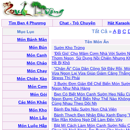
Tìm Bạn 4 Phương
Chat - Trò Chuyện
Hát Karaok
Tất Cả »
A
B
C
Mục Lục
Món Bánh Mặn
Tên Món Ăn
Món Bún
Sườn Kho Trứng
'Đổi Gió' Cho Mâm Cơm Nhà Với Sườn 
Món Canh
Thơm Ngon, Sử Dụng Nồi Chiên Nhưng K
Hề Bị Khô
Món Cháo
"Chân Ái" Của Dân Công Sở Đây Rồi, M
Món Chay
Vừa Ngon Lại Vừa Giúp Giảm Căng Thẳng
Stress Thì Phải
Món Chiên Xào
3 Bước Đơn Giản Để Chế Biến Món Sườ
Món Cơm
Ngon Như Nhà Hàng
Bạn Có Biết Món Canh Sườn Heo Nấu Củ
Món Gỏi
Ngon Được Chế Biến Như Thế Nào Khôn
Các Món Khác
Cùng Nhau Theo Dõi Nh
Bánh Đa Nấu Sườn Non Chả Viên
Món Kho
Bánh Thạch Đen Nhân Đậu Xanh Đang "
Món Lẫu
Rần Rần Không Ngờ Dễ Làm Đến Vậy
Bật Mí Cách Làm Món Canh Sườn Nấu 
Món Luộc Hấp