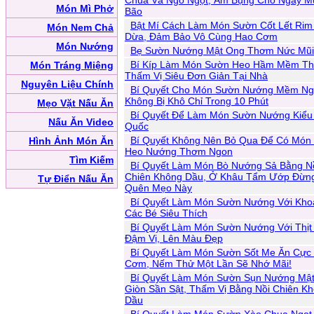
Chua Và Ngô Ngọt, Ấm Bụng Cho Ngày M
Món Mì Phở
Bão
Bật Mí Cách Làm Món Sườn Cốt Lết Ri
Món Nem Chả
Dừa, Đảm Bảo Vô Cùng Hao Cơm
Món Nướng
Bẹ Sườn Nướng Mật Ong Thơm Nức Mũi
Bí Kíp Làm Món Sườn Heo Hầm Mềm T
Món Tráng Miệng
Thấm Vị Siêu Đơn Giản Tại Nhà
Nguyên Liệu Chính
Bí Quyết Cho Món Sườn Nướng Mềm Ng
Không Bị Khô Chỉ Trong 10 Phút
Mẹo Vặt Nấu Ăn
Bí Quyết Để Làm Món Sườn Nướng Kiểu
Nấu Ăn Video
Quốc
Bí Quyết Không Nên Bỏ Qua Để Có Món
Hình Ảnh Món Ăn
Heo Nướng Thơm Ngon
Tìm Kiếm
Bí Quyết Làm Món Bò Nướng Sả Bằng N
Chiên Không Dầu, Ở Khâu Tẩm Ướp Đừn
Tự Điển Nấu Ăn
Quên Mẹo Này
Bí Quyết Làm Món Sườn Nướng Với Khoa
Các Bé Siêu Thích
Bí Quyết Làm Món Sườn Nướng Với Thị
Đậm Vị, Lên Màu Đẹp
Bí Quyết Làm Món Sườn Sốt Me Ăn Cực
Cơm, Nếm Thử Một Lần Sẽ Nhớ Mãi!
Bí Quyết Làm Món Sườn Sụn Nướng Mậ
Giòn Sần Sật, Thấm Vị Bằng Nồi Chiên K
Dầu