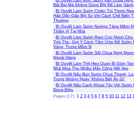
Bí Quyết Làm Món Sườn Xào Chua Ngọt
Bất Bại Mà Không Dùng Bột Để Làm Sánh
Bí Quyết Làm Sườn Chiên Tỏi Thơm Ngo
Hấp Dẫn Gấp Bội So Với Cách Chế Biến 
Thường
Bí Quyết Làm Sườn Nướng Tảng Mềm N
Thấm Vị Tại Nhà
Bí Quyết Làm Sườn Ram Cực Ngon Cho 
Trời Thu, Gợi Ý Cách Tẩm Ướp Để Sườn 
Vàng, Trong Mềm N
Bí Quyết Làm Sườn Sốt Chua Ngọt Ngo
Ngoài Hàng
Bí Quyết Làm Thịt Heo Quay Bì Giòn Ta
Nhà Mùa Thu Nhiều Mấy Cũng Hết Veo
Bí Quyết Nấu Bún Sườn Chua Thanh, Lạ
Trong Những Ngày 'Không Biết Ăn Gì'
Bí Quyết Nấu Canh Khoai Tây Với Sườn
Đúng Điệu
1
2
3
4
5
6
7
8
9
10
11
12
13
Pages (17):