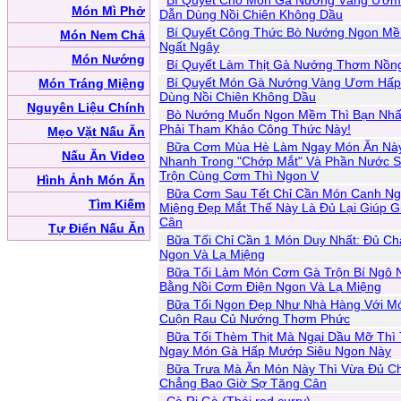
Bí Quyết Cho Món Gà Nướng Vàng Ươm
Món Mì Phở
Dẫn Dùng Nồi Chiên Không Dầu
Bí Quyết Công Thức Bò Nướng Ngon M
Món Nem Chả
Ngất Ngây
Món Nướng
Bí Quyết Làm Thịt Gà Nướng Thơm Nồn
Bí Quyết Món Gà Nướng Vàng Ươm Hấp
Món Tráng Miệng
Dùng Nồi Chiên Không Dầu
Nguyên Liệu Chính
Bò Nướng Muốn Ngon Mềm Thì Bạn Nhấ
Phải Tham Khảo Công Thức Này!
Mẹo Vặt Nấu Ăn
Bữa Cơm Mùa Hè Làm Ngay Món Ăn Nà
Nấu Ăn Video
Nhanh Trong "Chớp Mắt" Và Phần Nước S
Trộn Cùng Cơm Thì Ngon V
Hình Ảnh Món Ăn
Bữa Cơm Sau Tết Chỉ Cần Món Canh N
Tìm Kiếm
Miệng Đẹp Mắt Thế Này Là Đủ Lại Giúp 
Cân
Tự Điển Nấu Ăn
Bữa Tối Chỉ Cần 1 Món Duy Nhất: Đủ Ch
Ngon Và Lạ Miệng
Bữa Tối Làm Món Cơm Gà Trộn Bí Ngô 
Bằng Nồi Cơm Điện Ngon Và Lạ Miệng
Bữa Tối Ngon Đẹp Như Nhà Hàng Với M
Cuộn Rau Củ Nướng Thơm Phức
Bữa Tối Thèm Thịt Mà Ngại Dầu Mỡ Thì
Ngay Món Gà Hấp Mướp Siêu Ngon Này
Bữa Trưa Mà Ăn Món Này Thì Vừa Đủ Ch
Chẳng Bao Giờ Sợ Tăng Cân