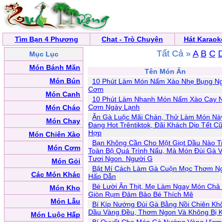
Tìm Bạn 4 Phương
Chat - Trò Chuyện
Hát Karaok
Tất Cả »
A
B
C
Mục Lục
Món Bánh Mặn
Tên Món Ăn
Món Bún
10 Phút Làm Món Nấm Xào Nhẹ Bụng N
Cơm
Món Canh
10 Phút Làm Nhanh Món Nấm Xào Cay 
Cơm Ngày Lạnh
Món Cháo
Ăn Gà Luộc Mãi Chán, Thử Làm Món Nà
Món Chay
Đang Hot Trêntiktok, Đãi Khách Dịp Tết C
Hợp
Món Chiên Xào
Bạn Không Cần Cho Một Giọt Dầu Nào T
Món Cơm
Toàn Bộ Quá Trình Nấu, Mà Món Đùi Gà 
Tươi Ngon. Người G
Món Gỏi
Bật Mí Cách Làm Gà Cuộn Mọc Thơm N
Các Món Khác
Hấp Dẫn
Bé Lười Ăn Thịt, Mẹ Làm Ngay Món Chả
Món Kho
Giòn Rụm Đảm Bảo Bé Thích Mê
Món Lẫu
Bí Kíp Nướng Đùi Gà Bằng Nồi Chiên Kh
Dầu Vàng Đều, Thơm Ngon Và Không Bị 
Món Luộc Hấp