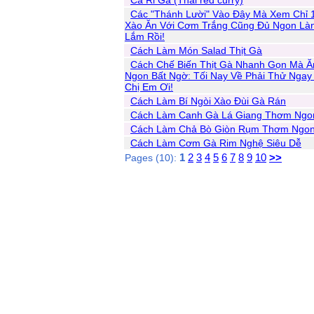
Cà Ri Gà (Thái red curry)
Các "Thánh Lười" Vào Đây Mà Xem Chỉ 
Xào Ăn Với Cơm Trắng Cũng Đủ Ngon Là
Lắm Rồi!
Cách Làm Món Salad Thịt Gà
Cách Chế Biến Thịt Gà Nhanh Gọn Mà Ă
Ngon Bất Ngờ: Tối Nay Về Phải Thử Ngay
Chị Em Ơi!
Cách Làm Bí Ngòi Xào Đùi Gà Rán
Cách Làm Canh Gà Lá Giang Thơm Ngo
Cách Làm Chả Bò Giòn Rụm Thơm Ngo
Cách Làm Cơm Gà Rim Nghệ Siêu Dễ
1
2
3
4
5
6
7
8
9
10
>>
Pages (10):