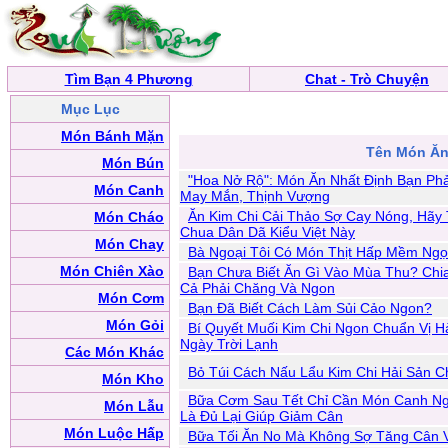
Tìm Bạn 4 Phương
Chat - Trò Chuyện
Mục Lục
Món Bánh Mặn
Tên Món Ă
Món Bún
"Hoa Nở Rộ": Món Ăn Nhất Định Bạn Ph
Món Canh
May Mắn, Thịnh Vượng
Ăn Kim Chi Cải Thảo Sợ Cay Nóng, Hã
Món Cháo
Chua Dân Dã Kiểu Việt Này
Món Chay
Bà Ngoại Tôi Có Món Thịt Hấp Mềm Ngọt
Món Chiên Xào
Bạn Chưa Biết Ăn Gì Vào Mùa Thu? Chi
Cả Phải Chăng Và Ngon
Món Cơm
Bạn Đã Biết Cách Làm Sủi Cảo Ngon?
Món Gỏi
Bí Quyết Muối Kim Chi Ngon Chuẩn Vị 
Ngày Trời Lạnh
Các Món Khác
Bỏ Túi Cách Nấu Lẩu Kim Chi Hải Sản 
Món Kho
Bữa Cơm Sau Tết Chỉ Cần Món Canh Ng
Món Lẫu
Là Đủ Lại Giúp Giảm Cân
Món Luộc Hấp
Bữa Tối Ăn No Mà Không Sợ Tăng Cân Vớ