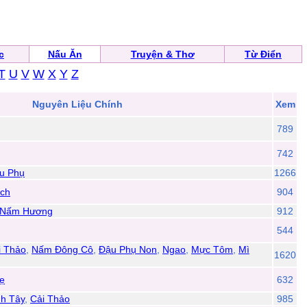
c
Nấu Ăn
Truyện & Thơ
Từ Điển
T
U
V
W
X
Y
Z
Nguyên Liệu Chính
Xem
789
742
u Phụ
1266
ích
904
Nấm Hương
912
544
i Thảo
,
Nấm Đông Cô
,
Đậu Phụ Non
,
Ngao
,
Mực Tôm
,
Mì
1620
ẹ
632
h Tây
,
Cải Thảo
985