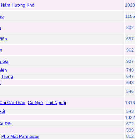
,
Nấm Hương Khô
1028
ảo
1155
m
802
Viên
657
n
962
g Gà
927
hiên
749
,
Trứng
647
t
643
546
Chi Cải Thảo
,
Cá Ngừ
,
Thịt Nguội
1316
Rốt
543
1032
Cà Rốt
672
599
,
Pho Mát Parmesan
812