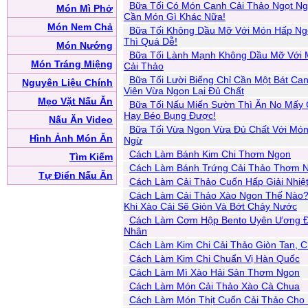
Bữa Tối Có Món Canh Cải Thảo Ngọt Ng
Món Mì Phở
Cần Món Gì Khác Nữa!
Món Nem Chả
Bữa Tối Không Dầu Mỡ Với Món Hấp N
Thì Quá Dễ!
Món Nướng
Bữa Tối Lành Mạnh Không Dầu Mỡ Với 
Món Tráng Miệng
Cải Thảo
Bữa Tối Lười Biếng Chỉ Cần Một Bát Ca
Nguyên Liệu Chính
Viên Vừa Ngon Lại Đủ Chất
Mẹo Vặt Nấu Ăn
Bữa Tối Nấu Miến Sườn Thì Ăn No Mấy
Hay Béo Bụng Được!
Nấu Ăn Video
Bữa Tối Vừa Ngon Vừa Đủ Chất Với Mó
Hình Ảnh Món Ăn
Ngừ
Cách Làm Bánh Kim Chi Thơm Ngon
Tìm Kiếm
Cách Làm Bánh Trứng Cải Thảo Thơm 
Tự Điển Nấu Ăn
Cách Làm Cải Thảo Cuốn Hấp Giải Nhiệ
Cách Làm Cải Thảo Xào Ngon Thế Nào?
Khi Xào Cải Sẽ Giòn Và Bớt Chảy Nước
Cách Làm Cơm Hộp Bento Uyên Ương Đ
Nhân
Cách Làm Kim Chi Cải Thảo Giòn Tan, 
Cách Làm Kim Chi Chuẩn Vị Hàn Quốc
Cách Làm Mì Xào Hải Sản Thơm Ngon
Cách Làm Món Cải Thảo Xào Cà Chua
Cách Làm Món Thịt Cuốn Cải Thảo Cho