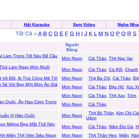
Hát Karaoke
Xem Video
Nghe Nhạ
Tất Cả »
A
B
C
D
E
F
G
H
I
J
K
L
M
N
O
P
Q
R
S
Người
n
Đăng
ải Làm Trong Tết Này Để Cầu
Món Ngon
Cải Thảo
,
Thịt Nạc Vai
y Thử Làm Ngay Món Muối
Món Ngon
Cải Thảo
,
Cà Rốt
,
Chanh
 Vô Đối, Ai Thử Cũng Mê Tít!
Món Ngon
Thịt Ba Chỉ
,
Cải Thảo
,
Đậ
a Sẻ Với Bạn Một Món Ăn Giá
Món Ngon
Cải Thảo
,
Đậu Hũ
,
Xúc X
Món Ngon
Cải Thảo
,
Thịt Xay
,
Tôm
,
Hàn Quốc, Ăn Hao Cơm Trong
Món Ngon
Cải Thảo
Thịt Bò Thăn
,
Kim Chi Cá
Chuẩn Vị Hàn Quốc
Món Ngon
Udon
on Miệng Đẹp Mắt Thế Này
Món Ngon
Cải Thảo
,
Nấm Đùi Gà
,
H
i Miến Thịt Viên Siêu Ngon
Món Ngon
Thịt Thăn Heo
,
Miến
,
Hàn