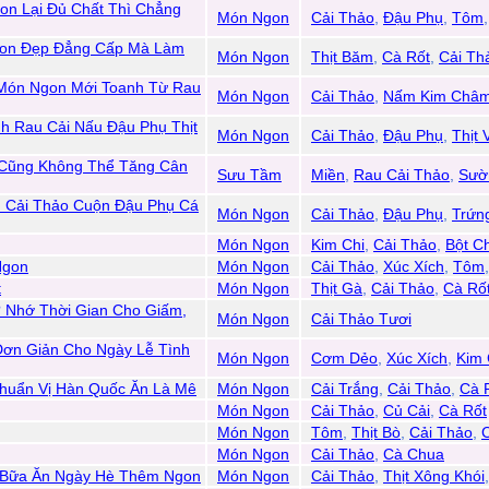
on Lại Đủ Chất Thì Chẳng
Món Ngon
Cải Thảo
,
Đậu Phụ
,
Tôm
gon Đẹp Đẳng Cấp Mà Làm
Món Ngon
Thịt Băm
,
Cà Rốt
,
Cải Th
Món Ngon Mới Toanh Từ Rau
Món Ngon
Cải Thảo
,
Nấm Kim Châ
nh Rau Cải Nấu Đậu Phụ Thịt
Món Ngon
Cải Thảo
,
Đậu Phụ
,
Thịt 
 Cũng Không Thể Tăng Cân
Sưu Tầm
Miền
,
Rau Cải Thảo
,
Sườ
n Cải Thảo Cuộn Đậu Phụ Cá
Món Ngon
Cải Thảo
,
Đậu Phụ
,
Trứn
Món Ngon
Kim Chi
,
Cải Thảo
,
Bột C
Ngon
Món Ngon
Cải Thảo
,
Xúc Xích
,
Tôm
t
Món Ngon
Thịt Gà
,
Cải Thảo
,
Cà Rố
 Nhớ Thời Gian Cho Giấm,
Món Ngon
Cải Thảo Tươi
ơn Giản Cho Ngày Lễ Tình
Món Ngon
Cơm Dẻo
,
Xúc Xích
,
Kim 
Chuẩn Vị Hàn Quốc Ăn Là Mê
Món Ngon
Cải Trắng
,
Cải Thảo
,
Cà 
Món Ngon
Cải Thảo
,
Củ Cải
,
Cà Rốt
Món Ngon
Tôm
,
Thịt Bò
,
Cải Thảo
,
Món Ngon
Cải Thảo
,
Cà Chua
 Bữa Ăn Ngày Hè Thêm Ngon
Món Ngon
Cải Thảo
,
Thịt Xông Khói