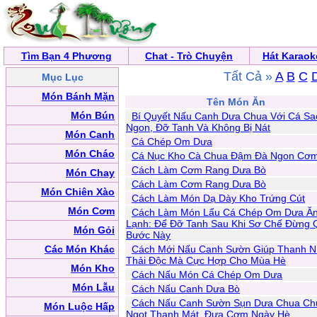
Tìm Bạn 4 Phương
Chat - Trò Chuyện
Hát Karaok
Tất Cả »
A
B
C
Mục Lục
Món Bánh Mặn
Tên Món Ăn
Món Bún
Bí Quyết Nấu Canh Dưa Chua Với Cá Sa
Ngon, Đỡ Tanh Và Không Bị Nát
Món Canh
Cá Chép Om Dưa
Món Cháo
Cá Nục Kho Cà Chua Đậm Đà Ngon Cơ
Cách Làm Cơm Rang Dưa Bò
Món Chay
Cách Làm Cơm Rang Dưa Bò
Món Chiên Xào
Cách Làm Món Dạ Dày Kho Trứng Cút
Món Cơm
Cách Làm Món Lẩu Cá Chép Om Dưa Ăn
Lạnh: Để Đỡ Tanh Sau Khi Sơ Chế Đừng 
Món Gỏi
Bước Này
Các Món Khác
Cách Mới Nấu Canh Sườn Giúp Thanh N
Thải Độc Mà Cực Hợp Cho Mùa Hè
Món Kho
Cách Nấu Món Cá Chép Om Dưa
Món Lẫu
Cách Nấu Canh Dưa Bò
Cách Nấu Canh Sườn Sụn Dưa Chua Ch
Món Luộc Hấp
Ngọt Thanh Mát, Đưa Cơm Ngày Hè