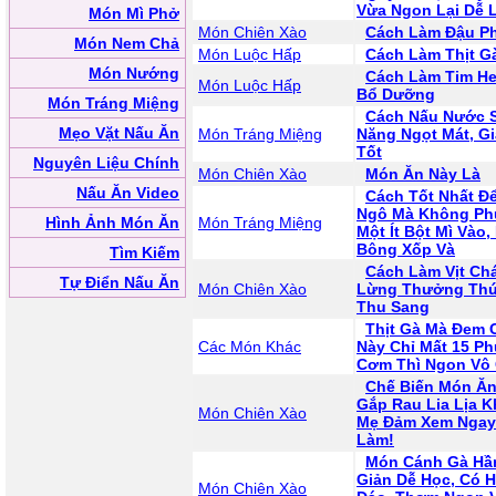
Vừa Ngon Lại Dễ 
Món Mì Phở
Món Chiên Xào
Cách Làm Đậu P
Món Nem Chả
Món Luộc Hấp
Cách Làm Thịt G
Món Nướng
Cách Làm Tim He
Món Luộc Hấp
Bổ Dưỡng
Món Tráng Miệng
Cách Nấu Nước 
Mẹo Vặt Nấu Ăn
Món Tráng Miệng
Năng Ngọt Mát, Gi
Tốt
Nguyên Liệu Chính
Món Chiên Xào
Món Ăn Này Là
Nấu Ăn Video
Cách Tốt Nhất Đ
Ngô Mà Không Ph
Hình Ảnh Món Ăn
Món Tráng Miệng
Một Ít Bột Mì Vào
Bông Xốp Và
Tìm Kiếm
Cách Làm Vịt Ch
Tự Điển Nấu Ăn
Món Chiên Xào
Lừng Thưởng Thức
Thu Sang
Thịt Gà Mà Đem 
Các Món Khác
Này Chỉ Mất 15 Ph
Cơm Thì Ngon Vô
Chế Biến Món Ăn
Gắp Rau Lia Lịa 
Món Chiên Xào
Mẹ Đảm Xem Ngay 
Làm!
Món Cánh Gà Hầ
Giản Dễ Học, Có 
Món Chiên Xào