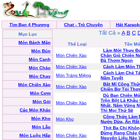
Tìm Bạn 4 Phương
Chat - Trò Chuyện
Hát Karaok
Tất Cả »
A
B
C
Mục Lục
Món Bánh Mặn
Thể Loại
Tên Mó
Làm Mới Thực Đ
Món Bún
Món Chiên Xào
Chân Giò Chiên 
Món Canh
Đà Thơm Ngon
Món Chiên Xào
Cách Làm Món Th
Món Cháo
Cách Làm Chè Tá
Món Tráng Miệng
Món Chay
Nấm Tuyết
Bật Mí Công Th
Món Chiên Xào
Món Chiên Xào
Chiên Bơ Tỏi Thơ
Món Cơm
Dù Bạn Chiên Món
Trộn Bột Là Khâu
Món Gỏi
Món Chiên Xào
Nhất, Nắm Vững 
Các Món Khác
Thì Mọi Thứ Sẽ
Công Thức Làm 
Món Kho
Món Kho
Nước Dừa, Ăn Rấ
Món Lẫu
Thịt Ba Chỉ Khô
Đừng Rang Cháy 
Món Luộc Hấp
Món Chiên Xào
Nguyên Liệu Này 