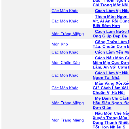
Đáo, Thơm Ngon 
Chỉ Trong Một Nồi
Các Món Khác
Cách Làm Vịt Nấ
Thêm Món Ngon M
Các Món Khác
Vịt, Ai Ăn Rồi Cũ
Biết Sớm Hơn
Cách Làm Nước 
Món Tráng Miệng
Ong Giúp Đẹp Da
Công Thức Làm 
Món Kho
Tàu, Chuẩn Cơm 
Các Món Khác
Cách Làm Yến M
Cách Nấu Món Cá
Món Chiên Xào
Mềm Mịn Cực Đơn
Làm, Ăn Với Cơm 
Cách Làm Vịt N
Các Món Khác
Ngon Tại Nhà
Màu Vàng Xôi X
Các Món Khác
Gì? Cách Làm Xô
Chuẩn Vị Hà Nội
Mẹ Đảm Chỉ Các
Món Tráng Miệng
Hấu Siêu Ngon, Đ
Đơn Giản
Nấu Món Chè Nà
Xuyên Trong Mùa 
Món Tráng Miệng
Dụng Thanh Nhiệt
Tốt Hơn Nhiều S