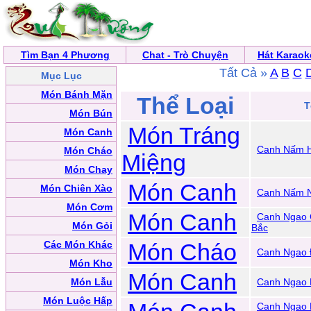
Tìm Bạn 4 Phương
Chat - Trò Chuyện
Hát Karaok
Tất Cả »
A
B
C
Mục Lục
Món Bánh Mặn
Thể Loại
T
Món Bún
Món Tráng
Món Canh
Canh Nấm H
Món Cháo
Miệng
Món Chay
Món Canh
Món Chiên Xào
Canh Nấm 
Món Cơm
Món Canh
Canh Ngao 
Món Gỏi
Bắc
Các Món Khác
Món Cháo
Canh Ngao 
Món Kho
Món Canh
Món Lẫu
Canh Ngao 
Món Luộc Hấp
Canh Ngao 