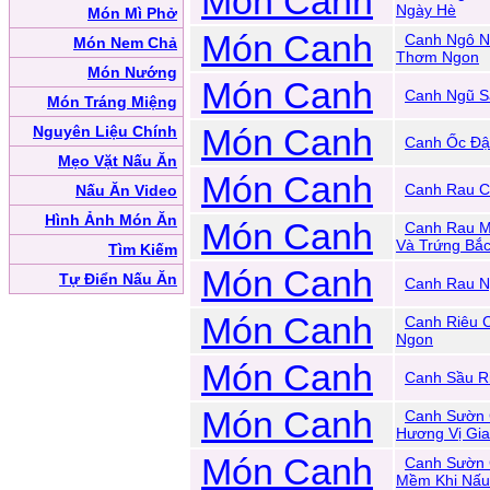
Món Canh
Ngày Hè
Món Mì Phở
Món Canh
Canh Ngô N
Món Nem Chả
Thơm Ngon
Món Nướng
Món Canh
Canh Ngũ S
Món Tráng Miệng
Món Canh
Nguyên Liệu Chính
Canh Ốc Đậ
Mẹo Vặt Nấu Ăn
Món Canh
Canh Rau Cả
Nấu Ăn Video
Hình Ảnh Món Ăn
Món Canh
Canh Rau M
Và Trứng Bắ
Tìm Kiếm
Món Canh
Tự Điển Nấu Ăn
Canh Rau Ng
Món Canh
Canh Riêu 
Ngon
Món Canh
Canh Sầu R
Món Canh
Canh Sườn 
Hương Vị Gia
Món Canh
Canh Sườn 
Mềm Khi Nấu