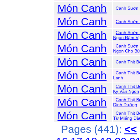
Món Canh
Canh Sườn
Món Canh
Canh Sườn 
Món Canh
Canh Sườn 
Ngon Đậm Vị
Món Canh
Canh Sườn 
Ngon Cho B
Món Canh
Canh Thịt 
Món Canh
Canh Thịt 
Lạnh
Món Canh
Canh Thịt B
Kỳ Vẫn Ngon
Món Canh
Canh Thịt 
Dinh Dưỡng
Món Canh
Canh Thịt 
Từ Miếng Đầ
Pages (441):
<<