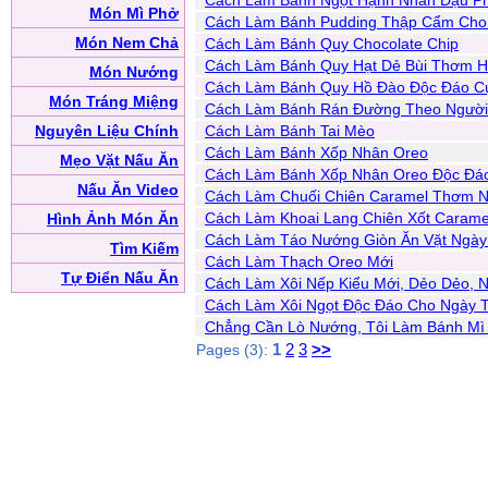
Cách Làm Bánh Ngọt Hạnh Nhân Đậu Ph
Món Mì Phở
Cách Làm Bánh Pudding Thập Cẩm Cho 
Món Nem Chả
Cách Làm Bánh Quy Chocolate Chip
Cách Làm Bánh Quy Hạt Dẻ Bùi Thơm 
Món Nướng
Cách Làm Bánh Quy Hồ Đào Độc Đáo C
Món Tráng Miệng
Cách Làm Bánh Rán Đường Theo Người
Nguyên Liệu Chính
Cách Làm Bánh Tai Mèo
Cách Làm Bánh Xốp Nhân Oreo
Mẹo Vặt Nấu Ăn
Cách Làm Bánh Xốp Nhân Oreo Độc Đá
Nấu Ăn Video
Cách Làm Chuối Chiên Caramel Thơm N
Cách Làm Khoai Lang Chiên Xốt Caram
Hình Ảnh Món Ăn
Cách Làm Táo Nướng Giòn Ăn Vặt Ngày
Tìm Kiếm
Cách Làm Thạch Oreo Mới
Tự Điển Nấu Ăn
Cách Làm Xôi Nếp Kiểu Mới, Dẻo Dẻo, 
Cách Làm Xôi Ngọt Độc Đáo Cho Ngày T
Chẳng Cần Lò Nướng, Tôi Làm Bánh M
1
2
3
>>
Pages (3):