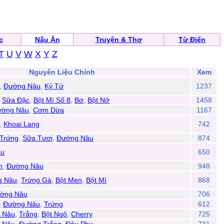
c
Nấu Ăn
Truyện & Thơ
Từ Điển
T
U
V
W
X
Y
Z
Nguyên Liệu Chính
Xem
,
Đường Nâu
,
Kỷ Tử
1237
,
Sữa Đặc
,
Bột Mì Số 8
,
Bơ
,
Bột Nở
1458
ường Nâu
,
Cơm Dừa
1167
,
Khoai Lang
742
Trứng
,
Sữa Tươi
,
Đường Nâu
874
âu
650
n
,
Đường Nâu
948
g Nâu
,
Trứng Gà
,
Bột Men
,
Bột Mì
868
ờng Nâu
706
,
Đường Nâu
,
Trứng
612
 Nâu
,
Trắng
,
Bột Ngô
,
Cherry
725