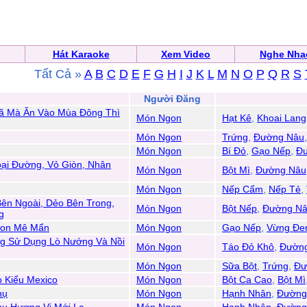
Hát Karaoke
Xem Video
Nghe Nhạ
Tất Cả »
A
B
C
D
E
F
G
H
I
J
K
L
M
N
O
P
Q
R
S
n
Người Đăng
Dã Mà Ăn Vào Mùa Đông Thì
Món Ngon
Hạt Kê
,
Khoai Lang
Món Ngon
Trứng
,
Đường Nâu
Món Ngon
Bí Đỏ
,
Gạo Nếp
,
Đ
oại Đường, Vỏ Giòn, Nhân
Món Ngon
Bột Mì
,
Đường Nâu
Món Ngon
Nếp Cẩm
,
Nếp Tẻ
,
ên Ngoài, Dẻo Bên Trong,
Món Ngon
Bột Nếp
,
Đường N
g
gon Mê Mẩn
Món Ngon
Gạo Nếp
,
Vừng Đe
ng Sử Dụng Lò Nướng Và Nồi
Món Ngon
Táo Đỏ Khô
,
Đườn
Món Ngon
Sữa Bột
,
Trứng
,
Đư
 Kiểu Mexico
Món Ngon
Bột Ca Cao
,
Bột Mì
hụ
Món Ngon
Hạnh Nhân
,
Đường