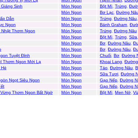
ụ Hương Vị Mới Lạ
Món Ngon
Hạnh Nhân
,
Đường
Giáng Sinh
Món Ngon
Bột Mì
,
Trứng
,
Đườ
Món Ngon
Bơ Lạc
,
Đường Nâ
Hấp Dẫn
Món Ngon
Trứng
,
Đường Nâu
ực Ngon
Món Ngon
Bánh Graham
,
Đườ
 Nhật Thơm Ngon
Món Ngon
Trứng
,
Đường Nâu
Món Ngon
Bột Mì
,
Trứng
,
Sữa
Món Ngon
Bơ
,
Đường Nâu
,
Đư
o
Món Ngon
Bơ
,
Đường Nâu
,
Đư
gon Tuyệt Đỉnh
Món Ngon
Chuối
,
Bơ
,
Đường 
el Thơm Ngon Mới Lạ
Món Ngon
Khoai Lang
,
Đường
 Hè
Món Ngon
Táo
,
Đường Nâu
,
B
Món Ngon
Sữa Tươi
,
Đường 
Ngòn Ngọt Siêu Ngon
Món Ngon
Gạo Nếp
,
Đường N
ết
Món Ngon
Gạo Nếp
,
Đường N
ì Vừng Thơm Ngon Bất Ngờ
Món Ngon
Bột Mì
,
Men Nở
,
Vừ