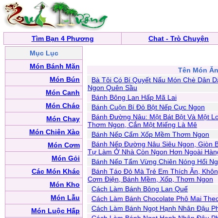
Tìm Bạn 4 Phương
Chat - Trò Chuyện
Mục Lục
Món Bánh Mặn
Tên Món Ă
Món Bún
Bà Tôi Có Bí Quyết Nấu Món Chè Dân 
Ngon Quên Sầu
Món Canh
Bánh Bông Lan Hấp Mã Lai
Món Cháo
Bánh Cuộn Bí Đỏ Bột Nếp Cực Ngon
Bánh Đường Nâu: Một Bát Bột Và Một L
Món Chay
Thơm Ngon, Cắn Một Miếng Là Mê
Món Chiên Xào
Bánh Nếp Cẩm Xốp Mềm Thơm Ngon
Bánh Nếp Đường Nâu Siêu Ngon, Giòn B
Món Cơm
Tự Làm Ở Nhà Còn Ngon Hơn Ngoài Hàn
Món Gỏi
Bánh Nếp Tẩm Vừng Chiên Nóng Hổi N
Các Món Khác
Bánh Táo Đỏ Mà Trẻ Em Thích Ăn, Khô
Cơm Điện, Bánh Mềm, Xốp, Thơm Ngon
Món Kho
Cách Làm Bánh Bông Lan Quế
Món Lẫu
Cách Làm Bánh Chocolate Phô Mai Theo
Cách Làm Bánh Ngọt Hạnh Nhân Đậu P
Món Luộc Hấp