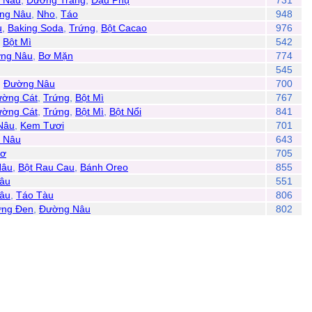
 Nâu
,
Đường Trắng
,
Đậu Phụ
731
ng Nâu
,
Nho
,
Táo
948
u
,
Baking Soda
,
Trứng
,
Bột Cacao
976
,
Bột Mì
542
ng Nâu
,
Bơ Mặn
774
545
,
Đường Nâu
700
ờng Cát
,
Trứng
,
Bột Mì
767
ờng Cát
,
Trứng
,
Bột Mì
,
Bột Nổi
841
Nâu
,
Kem Tươi
701
 Nâu
643
ơ
705
Nâu
,
Bột Rau Cau
,
Bánh Oreo
855
âu
551
âu
,
Táo Tàu
806
ng Đen
,
Đường Nâu
802