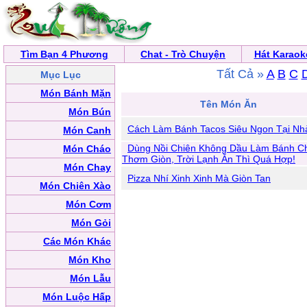
Tìm Bạn 4 Phương
Chat - Trò Chuyện
Hát Karaok
Tất Cả »
A
B
C
Mục Lục
Món Bánh Mặn
Tên Món Ăn
Món Bún
Cách Làm Bánh Tacos Siêu Ngon Tại Nh
Món Canh
Dùng Nồi Chiên Không Dầu Làm Bánh C
Món Cháo
Thơm Giòn, Trời Lạnh Ăn Thì Quá Hợp!
Món Chay
Pizza Nhí Xinh Xinh Mà Giòn Tan
Món Chiên Xào
Món Cơm
Món Gỏi
Các Món Khác
Món Kho
Món Lẫu
Món Luộc Hấp