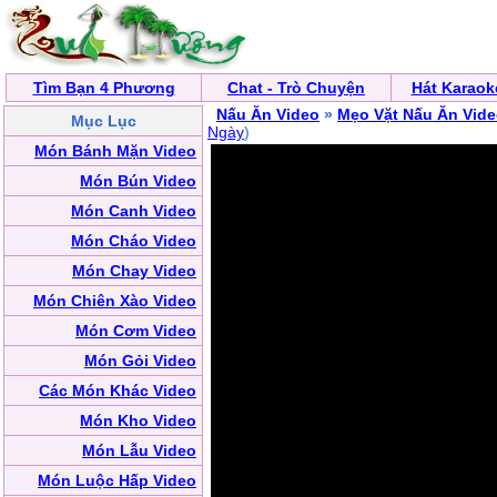
Tìm Bạn 4 Phương
Chat - Trò Chuyện
Hát Karaok
Nấu Ăn Video
»
Mẹo Vặt Nấu Ăn Vid
Mục Lục
Ngày
)
Món Bánh Mặn Video
Món Bún Video
Món Canh Video
Món Cháo Video
Món Chay Video
Món Chiên Xào Video
Món Cơm Video
Món Gỏi Video
Các Món Khác Video
Món Kho Video
Món Lẫu Video
Món Luộc Hấp Video