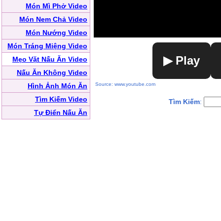
Món Mì Phở Video
Món Nem Chả Video
Món Nướng Video
Món Tráng Miệng Video
▶ Play
Mẹo Vặt Nấu Ăn Video
Nấu Ăn Không Video
Source: www.youtube.com
Hình Ảnh Món Ăn
Tìm Kiếm Video
Tìm Kiếm
:
Tự Điển Nấu Ăn