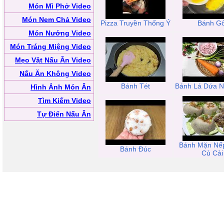
Món Mì Phở Video
Món Nem Chả Video
Pizza Truyền Thống Ý
Bánh Gố
Món Nướng Video
Món Tráng Miệng Video
Mẹo Vặt Nấu Ăn Video
Nấu Ăn Không Video
Bánh Tét
Bánh Lá Dứa N
Hình Ảnh Món Ăn
Tìm Kiếm Video
Tự Điển Nấu Ăn
Bánh Mặn Nế
Bánh Đúc
Củ Cải