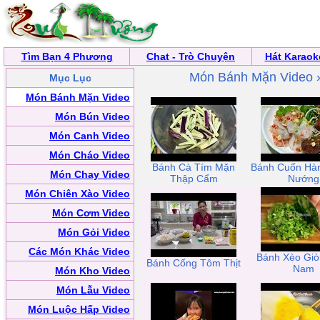
Tìm Bạn 4 Phương
Chat - Trò Chuyện
Hát Karaok
Món Bánh Mặn Video 
Mục Lục
Món Bánh Mặn Video
Món Bún Video
Món Canh Video
Món Cháo Video
Bánh Cà Tím Mặn
Bánh Cuốn Hà
Món Chay Video
Thập Cẩm
Nướng
Món Chiên Xào Video
Món Cơm Video
Món Gỏi Video
Các Món Khác Video
Bánh Xèo Giò
Bánh Cống Tôm Thịt
Nam
Món Kho Video
Món Lẫu Video
Món Luộc Hấp Video