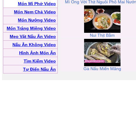
Mì Ống Với Thịt Nguôi Phô Mai Nướ
Món Mì Phở Video
Món Nem Chả Video
Món Nướng Video
Món Tráng Miệng Video
Nui Thịt Bằm
Mẹo Vặt Nấu Ăn Video
Nấu Ăn Không Video
Hình Ảnh Món Ăn
Tìm Kiếm Video
Gà Nấu Miến Măng
Tự Điển Nấu Ăn