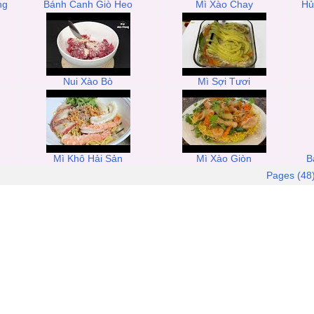
ng
Bánh Canh Giò Heo
Mì Xào Chay
Hủ
Nui Xào Bò
Mì Sợi Tươi
Mì Khô Hải Sản
Mì Xào Giòn
B
Pages (48