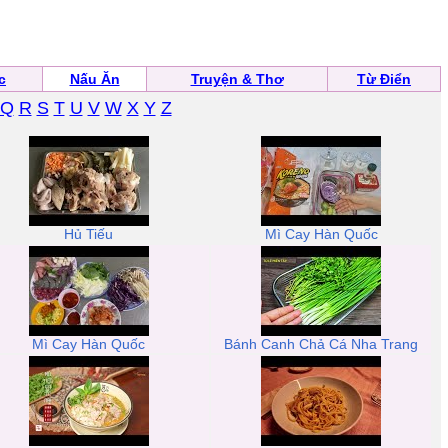
c
Nấu Ăn
Truyện & Thơ
Từ Điển
Q
R
S
T
U
V
W
X
Y
Z
Hủ Tiếu
Mì Cay Hàn Quốc
Mì Cay Hàn Quốc
Bánh Canh Chả Cá Nha Trang