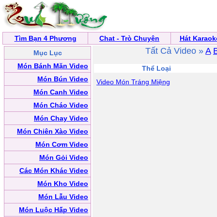
Tìm Bạn 4 Phương
Chat - Trò Chuyện
Hát Karaok
Tất Cả Video »
A
Mục Lục
Món Bánh Mặn Video
Thể Loại
Món Bún Video
Video Món Tráng Miệng
Món Canh Video
Món Cháo Video
Món Chay Video
Món Chiên Xào Video
Món Cơm Video
Món Gỏi Video
Các Món Khác Video
Món Kho Video
Món Lẫu Video
Món Luộc Hấp Video