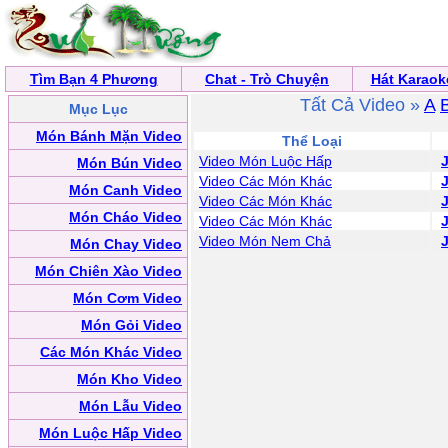
Tìm Bạn 4 Phương
Chat - Trò Chuyện
Hát Karaok
Tất Cả Video »
A
Mục Lục
Món Bánh Mặn Video
Thể Loại
Video Món Luộc Hấp
Món Bún Video
Video Các Món Khác
Món Canh Video
Video Các Món Khác
Món Cháo Video
Video Các Món Khác
Video Món Nem Chả
Món Chay Video
Món Chiên Xào Video
Món Cơm Video
Món Gỏi Video
Các Món Khác Video
Món Kho Video
Món Lẫu Video
Món Luộc Hấp Video