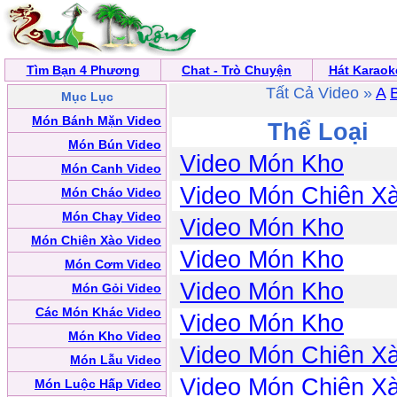
Tìm Bạn 4 Phương
Chat - Trò Chuyện
Hát Karaok
Tất Cả Video »
A
Mục Lục
Món Bánh Mặn Video
Thể Loại
Món Bún Video
Video Món Kho
Món Canh Video
Video Món Chiên X
Món Cháo Video
Món Chay Video
Video Món Kho
Món Chiên Xào Video
Video Món Kho
Món Cơm Video
Video Món Kho
Món Gỏi Video
Các Món Khác Video
Video Món Kho
Món Kho Video
Video Món Chiên X
Món Lẫu Video
Video Món Chiên X
Món Luộc Hấp Video