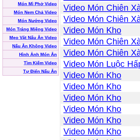
Món Mì Phở Video
Video Món Chiên X
Món Nem Chả Video
Video Món Chiên X
Món Nướng Video
Video Món Kho
Món Tráng Miệng Video
Mẹo Vặt Nấu Ăn Video
Video Món Chiên X
Nấu Ăn Không Video
Video Món Chiên X
Hình Ảnh Món Ăn
Video Món Luộc Hấ
Tìm Kiếm Video
Tự Điển Nấu Ăn
Video Món Kho
Video Món Kho
Video Món Kho
Video Món Kho
Video Món Kho
Video Món Kho