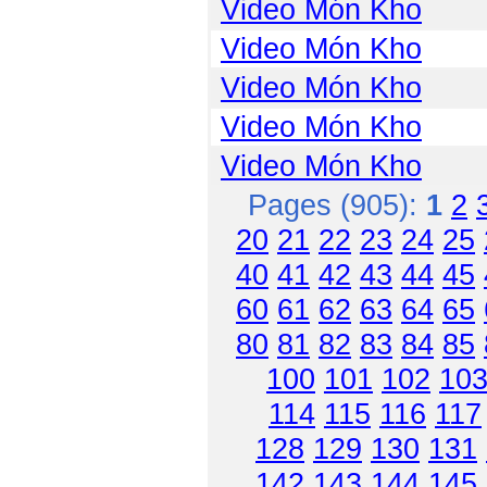
Video Món Kho
Video Món Kho
Video Món Kho
Video Món Kho
Video Món Kho
Pages (905):
1
2
20
21
22
23
24
25
40
41
42
43
44
45
60
61
62
63
64
65
80
81
82
83
84
85
100
101
102
10
114
115
116
117
128
129
130
131
142
143
144
145