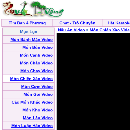
Tìm Bạn 4 Phương
Chat - Trò Chuyện
Hát Karaok
Nấu Ăn Video
»
Món Chiên Xào Vid
Mục Lục
Món Bánh Mặn Video
Món Bún Video
Món Canh Video
Món Cháo Video
Món Chay Video
Món Chiên Xào Video
Món Cơm Video
Món Gỏi Video
Các Món Khác Video
Món Kho Video
Món Lẫu Video
Món Luộc Hấp Video